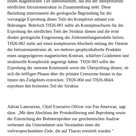
einem magnetischen Tief übereinstimmt, das mit der interpretierten
nördlichen Intrusionsstruktur in Zusammenhang steht. Diese
Beziehung untermauerte die geologische Begründung für die
vorrangige Erprobung dieses Teils des Komplexes anhand von
Bohrungen. Bohrloch TH26-001 sollte als Konzeptnachweis für die
Erprobung des nördlichen Teils der Struktur dienen und die erste
direkte geologische Eingrenzung des Zielermittlungsmodells liefern.
TH26-002 zielte auf einen komplexeren Abschnitt entlang der Ostseite
des Intrusionszentrums ab, wo mehrere geophysikalische Produkte
einen ausgeprägteren magnetischen Kontrast, schärfere Gradienten und
strukturelle Komplexität angezeigt haben. TH26-003 sollte der
Erprobung der internen Kontinuität sowie der Überprüfung dienen, ob
sich die höffigen Phasen über die primäre Grenzzone hinaus in das
Innere des Zielgebiets erstrecken. TH26-004 und TH26-004A
erprobten den breitesten Teil der Struktur.
Adrian Lamoureux, Chief Executive Officer von Pan American, sagt
dazu: „Mit dem Abschluss der Protokollierung und Beprobung sowie
der Einreichung der Bohrkernproben zur geochemischen Analyse
verbessert das Unternehmen sein Verständnis eines der
vielversprechendsten Ziele, die auf Tharsis ermittelt wurden.“