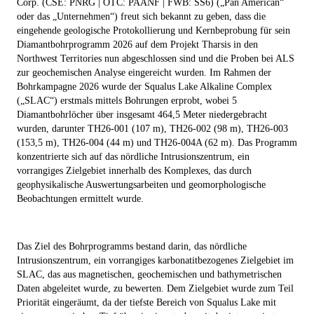
Corp. (CSE: PNRG | OTC: PAANF | FWB: SS6)
(„
Pan American
“
oder das „
Unternehmen
“) freut sich bekannt zu geben, dass die
eingehende geologische Protokollierung und Kernbeprobung für sein
Diamantbohrprogramm 2026 auf dem Projekt Tharsis in den
Northwest Territories nun abgeschlossen sind und die Proben bei ALS
zur geochemischen Analyse eingereicht wurden. Im Rahmen der
Bohrkampagne 2026 wurde der Squalus Lake Alkaline Complex
(„SLAC“) erstmals mittels Bohrungen erprobt, wobei 5
Diamantbohrlöcher über insgesamt 464,5 Meter niedergebracht
wurden, darunter TH26-001 (107 m), TH26-002 (98 m), TH26-003
(153,5 m), TH26-004 (44 m) und TH26-004A (62 m). Das Programm
konzentrierte sich auf das nördliche Intrusionszentrum, ein
vorrangiges Zielgebiet innerhalb des Komplexes, das durch
geophysikalische Auswertungsarbeiten und geomorphologische
Beobachtungen ermittelt wurde.
Das Ziel des Bohrprogramms bestand darin, das nördliche
Intrusionszentrum, ein vorrangiges karbonatitbezogenes Zielgebiet im
SLAC, das aus magnetischen, geochemischen und bathymetrischen
Daten abgeleitet wurde, zu bewerten. Dem Zielgebiet wurde zum Teil
Priorität eingeräumt, da der tiefste Bereich von Squalus Lake mit