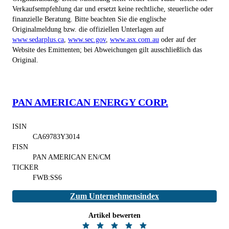
Verkaufsempfehlung dar und ersetzt keine rechtliche, steuerliche oder
finanzielle Beratung. Bitte beachten Sie die englische
Originalmeldung bzw. die offiziellen Unterlagen auf
www.sedarplus.ca
,
www.sec.gov
,
www.asx.com.au
oder auf der
Website des Emittenten; bei Abweichungen gilt ausschließlich das
Original.
PAN AMERICAN ENERGY CORP.
ISIN
CA69783Y3014
FISN
PAN AMERICAN EN/CM
TICKER
FWB:SS6
Zum Unternehmensindex
Artikel bewerten