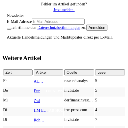
Fehler im Artikel gefunden?
Jetzt melden.
Newsletter
E-Mail Adresse
Ich stimme den
Datenschutzbestimmungen
zu.
Anmelden
Aktuelle Handelsmeldungen und Marktupdates direkt per E-Mail.
Weitere Artikel
Zeit
Artikel
Quelle
Leser
Fr
researchanalyst.com
5
ALMONTY INDUSTRIES - Das strategische Wolfram-Bollwerk gegen Chinas Rohstoff-Monopol
TOP NEWS
Do
inv3st.de
5
Europa vor Wolfram-Schock? Konzerne wie Airbus und Siemens unter Druck – Verdoppler bei Almonty möglich?
TOP NEWS
Mi
derfinanzinvestor.de
5
Zwischen Allzeithoch und M&A-Fieber: Adidas, Commerzbank, Desert Gold
TOP NEWS
Di
irw-press.com
4
HM Exploration bohrt in Lewis Pilley’s 18,45 Meter mit 1,14 % Cu, 2,42 % Zn, 16,74 g/t Ag und 0,32 g/t Au in der oberen Linse und 5,42 m mit 1,99 % Cu, 1,66 % Zn, 15,49 g/t Ag und 0,8 g/t Au in der unteren Linse
AD-HOC
Di
inv3st.de
7
Rohstoffaktien mit Potenzial: Endeavour Silver, Almonty Industries und Agnico Eagle im Fokus!
TOP NEWS