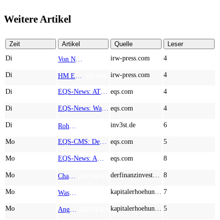
Weitere Artikel
Zeit
Artikel
Quelle
Leser
Di
irw-press.com
4
Von Nodestream zu Nodestream: Warum resiliente Kommunikation zu einem strategischen Faktor in der modernen Verteidigung wird
AD-HOC
Di
irw-press.com
4
HM Exploration bohrt in Lewis Pilley’s 18,45 Meter mit 1,14 % Cu, 2,42 % Zn, 16,74 g/t Ag und 0,32 g/t Au in der oberen Linse und 5,42 m mit 1,99 % Cu, 1,66 % Zn, 15,49 g/t Ag und 0,8 g/t Au in der unteren Linse
AD-HOC
Di
EQS-News: AT&S startet mit einem starken Quartal in das neue Geschäftsjahr und bestätigt den Ausblick für das Gesamtjahr
eqs.com
4
Di
EQS-News: WashTec AG: Rekordumsatz von Mio. € 247,8 im ersten Halbjahr vor allem getrieben durch die Business Line Equipment; EBIT Marge bei 7,1%
eqs.com
4
Di
inv3st.de
6
Rohstoffaktien mit Potenzial: Endeavour Silver, Almonty Industries und Agnico Eagle im Fokus!
TOP NEWS
Mo
EQS-CMS: Deutsche Telekom AG: Veröffentlichung einer Kapitalmarktinformation
eqs.com
5
Mo
EQS-News: AUSTRIACARD HOLDINGS AG: Erfüllung der aufschiebenden Bedingung betreffend die kartellrechtlichen Freigaben im Zusammenhang mit dem freiwilligen Übernahmeangebot von DNP
eqs.com
8
Mo
derfinanzinvestor.de
8
Chancen & Risiken bei den Q2-Kennzahlen – Adobe, Almonty Industries, Apple, Microsoft
TOP NEWS
Mo
kapitalerhoehungen.de
7
Wasserstoff-Realität 2026: Nel ASA und A.H.T. Syngas liefern während sich BP zurückzieht
TOP NEWS
Mo
kapitalerhoehungen.de
5
Anglo American, Globex Mining, Lundin Mining - Rohstoff-Giganten vor dem nächsten Schub
TOP NEWS