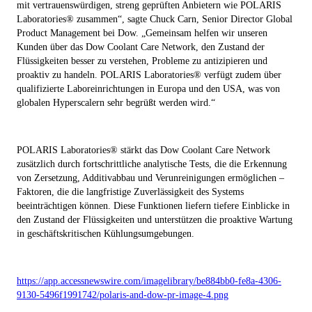
mit vertrauenswürdigen, streng geprüften Anbietern wie POLARIS
Laboratories® zusammen“, sagte Chuck Carn, Senior Director Global
Product Management bei Dow. „Gemeinsam helfen wir unseren
Kunden über das Dow Coolant Care Network, den Zustand der
Flüssigkeiten besser zu verstehen, Probleme zu antizipieren und
proaktiv zu handeln. POLARIS Laboratories® verfügt zudem über
qualifizierte Laboreinrichtungen in Europa und den USA, was von
globalen Hyperscalern sehr begrüßt werden wird.“
POLARIS Laboratories® stärkt das Dow Coolant Care Network
zusätzlich durch fortschrittliche analytische Tests, die die Erkennung
von Zersetzung, Additivabbau und Verunreinigungen ermöglichen –
Faktoren, die die langfristige Zuverlässigkeit des Systems
beeinträchtigen können. Diese Funktionen liefern tiefere Einblicke in
den Zustand der Flüssigkeiten und unterstützen die proaktive Wartung
in geschäftskritischen Kühlungsumgebungen.
https://app.accessnewswire.com/imagelibrary/be884bb0-fe8a-4306-
9130-5496f1991742/polaris-and-dow-pr-image-4.png