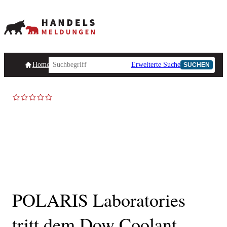
Homepage
Handelsmeldungen
Ad-Hoc-Meldungen
Erweiterte Suche
Unternehmensind
SUCHEN
AD-HOC
POLARIS Laboratories
tritt dem Dow Coolant