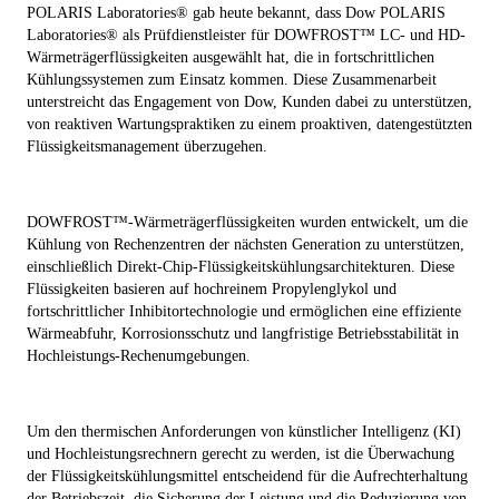
POLARIS Laboratories® gab heute bekannt, dass Dow
POLARIS
Laboratories® als Prüfdienstleister für DOWFROST
™
LC- und HD-
Wärmeträgerflüssigkeiten
ausgewählt hat,
die in fortschrittlichen
Kühlungssystemen zum Einsatz kommen
. Diese Zusammenarbeit
unterstreicht das Engagement von Dow, Kunden dabei zu unterstützen,
von reaktiven Wartungspraktiken zu einem proaktiven, datengestützten
Flüssigkeitsmanagement überzugehen.
DOWFROST
™
-Wärmeträgerflüssigkeiten wurden entwickelt, um die
Kühlung von Rechenzentren der nächsten Generation zu unterstützen,
einschließlich Direkt-Chip-Flüssigkeitskühlungsarchitekturen. Diese
Flüssigkeiten basieren auf hochreinem Propylenglykol und
fortschrittlicher Inhibitortechnologie und ermöglichen eine effiziente
Wärmeabfuhr, Korrosionsschutz und langfristige Betriebsstabilität in
Hochleistungs-Rechenumgebungen.
Um den thermischen Anforderungen von künstlicher Intelligenz (KI)
und Hochleistungsrechnern gerecht zu werden,
ist die Überwachung
der Flüssigkeitskühlungsmittel entscheidend für die Aufrechterhaltung
der Betriebszeit, die Sicherung der Leistung und die Reduzierung von