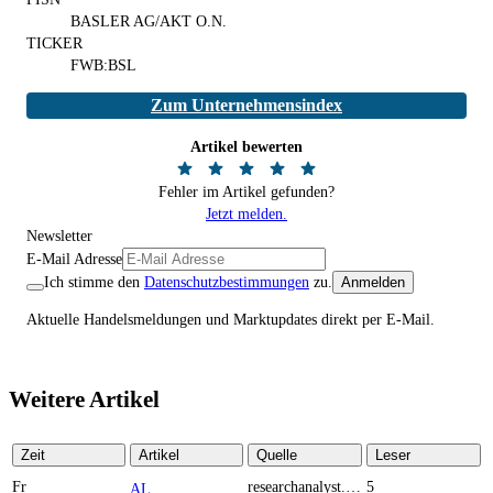
BASLER AG/AKT O.N.
TICKER
FWB:BSL
Zum Unternehmensindex
Artikel bewerten
Fehler im Artikel gefunden?
Jetzt melden.
Newsletter
E-Mail Adresse
Ich stimme den
Datenschutzbestimmungen
zu.
Anmelden
Aktuelle Handelsmeldungen und Marktupdates direkt per E-Mail.
Weitere Artikel
Zeit
Artikel
Quelle
Leser
Fr
researchanalyst.com
5
ALMONTY INDUSTRIES - Das strategische Wolfram-Bollwerk gegen Chinas Rohstoff-Monopol
TOP NEWS