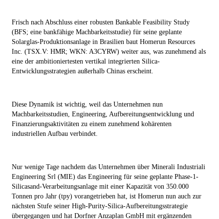
Frisch nach Abschluss einer robusten Bankable Feasibility Study
(BFS; eine bankfähige Machbarkeitsstudie) für seine geplante
Solarglas-Produktionsanlage in Brasilien baut Homerun Resources
Inc. (TSX.V: HMR; WKN: A3CYRW) weiter aus, was zunehmend als
eine der ambitioniertesten vertikal integrierten Silica-
Entwicklungsstrategien außerhalb Chinas erscheint.
Diese Dynamik ist wichtig, weil das Unternehmen nun
Machbarkeitsstudien, Engineering, Aufbereitungsentwicklung und
Finanzierungsaktivitäten zu einem zunehmend kohärenten
industriellen Aufbau verbindet.
Nur wenige Tage nachdem das Unternehmen über
Minerali Industriali
Engineering Srl (MIE)
das Engineering für seine geplante Phase-1-
Silicasand-Verarbeitungsanlage mit einer Kapazität von 350.000
Tonnen pro Jahr (tpy) vorangetrieben hat, ist Homerun nun auch zur
nächsten Stufe seiner High-Purity-Silica-Aufbereitungsstrategie
übergegangen und hat
Dorfner Anzaplan GmbH
mit ergänzenden