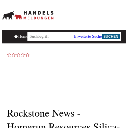
Homepage
Handelsmeldungen
Ad-Hoc-Meldungen
Erweiterte Suche
Unternehmensind
SUCHEN
AD-HOC
Rockstone News -
Homerun Resources Silica-