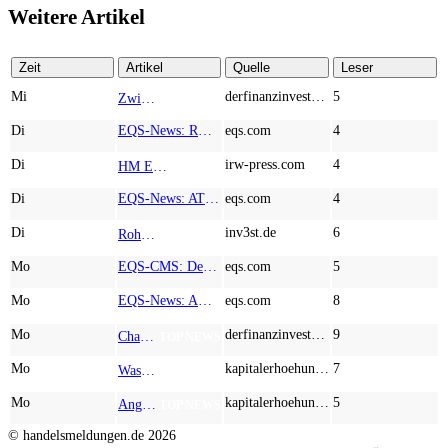
Weitere Artikel
Zeit
Artikel
Quelle
Leser
Mi
derfinanzinvestor.de
5
Zwischen Allzeithoch und M&A-Fieber: Adidas, Commerzbank, Desert Gold
TOP NEWS
Di
EQS-News: RM Rheiner Management AG: Halbjahresergebnis 2026
eqs.com
4
Di
irw-press.com
4
HM Exploration bohrt in Lewis Pilley’s 18,45 Meter mit 1,14 % Cu, 2,42 % Zn, 16,74 g/t Ag und 0,32 g/t Au in der oberen Linse und 5,42 m mit 1,99 % Cu, 1,66 % Zn, 15,49 g/t Ag und 0,8 g/t Au in der unteren Linse
AD-HOC
Di
EQS-News: AT&S startet mit einem starken Quartal in das neue Geschäftsjahr und bestätigt den Ausblick für das Gesamtjahr
eqs.com
4
Di
inv3st.de
6
Rohstoffaktien mit Potenzial: Endeavour Silver, Almonty Industries und Agnico Eagle im Fokus!
TOP NEWS
Mo
EQS-CMS: Deutsche Telekom AG: Veröffentlichung einer Kapitalmarktinformation
eqs.com
5
Mo
EQS-News: AUSTRIACARD HOLDINGS AG: Erfüllung der aufschiebenden Bedingung betreffend die kartellrechtlichen Freigaben im Zusammenhang mit dem freiwilligen Übernahmeangebot von DNP
eqs.com
8
Mo
derfinanzinvestor.de
9
Chancen & Risiken bei den Q2-Kennzahlen – Adobe, Almonty Industries, Apple, Microsoft
TOP NEWS
Mo
kapitalerhoehungen.de
7
Wasserstoff-Realität 2026: Nel ASA und A.H.T. Syngas liefern während sich BP zurückzieht
TOP NEWS
Mo
kapitalerhoehungen.de
5
Anglo American, Globex Mining, Lundin Mining - Rohstoff-Giganten vor dem nächsten Schub
TOP NEWS
© handelsmeldungen.de
2026