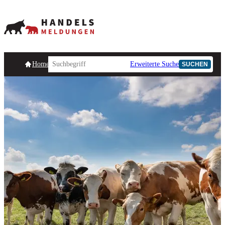
Homepage
Handelsmeldungen
Ad-Hoc-Meldungen
Erweiterte Suche
Unternehmensind
SUCHEN