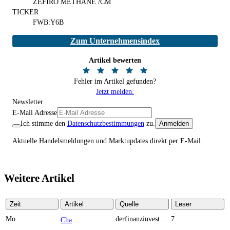
ZEFIRO METHANE /CM
TICKER
FWB:Y6B
Zum Unternehmensindex
Artikel bewerten
Fehler im Artikel gefunden?
Jetzt melden.
Newsletter
E-Mail Adresse
Ich stimme den
Datenschutzbestimmungen
zu.
Anmelden
Aktuelle Handelsmeldungen und Marktupdates direkt per E-Mail.
Weitere Artikel
Zeit
Artikel
Quelle
Leser
Mo
derfinanzinvestor.de
7
Chancen & Risiken bei den Q2-Kennzahlen – Adobe, Almonty Industries, Apple, Microsoft
TOP NEWS