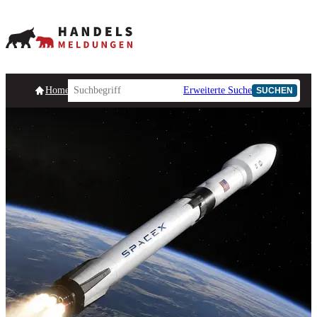
Homepage
Handelsmeldungen
Ad-Hoc-Meldungen
Erweiterte Suche
Unternehmensind
SUCHEN