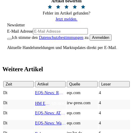
Artikel bewerten
Fehler im Artikel gefunden?
Jetzt melden.
Newsletter
E-Mail Adresse
Ich stimme den
Datenschutzbestimmungen
zu.
Anmelden
Aktuelle Handelsmeldungen und Marktupdates direkt per E-Mail.
Weitere Artikel
Zeit
Artikel
Quelle
Leser
Di
EQS-News: RM Rheiner Management AG: Halbjahresergebnis 2026
eqs.com
4
Di
irw-press.com
4
HM Exploration bohrt in Lewis Pilley’s 18,45 Meter mit 1,14 % Cu, 2,42 % Zn, 16,74 g/t Ag und 0,32 g/t Au in der oberen Linse und 5,42 m mit 1,99 % Cu, 1,66 % Zn, 15,49 g/t Ag und 0,8 g/t Au in der unteren Linse
AD-HOC
Di
EQS-News: AT&S startet mit einem starken Quartal in das neue Geschäftsjahr und bestätigt den Ausblick für das Gesamtjahr
eqs.com
4
Di
EQS-News: WashTec AG: Rekordumsatz von Mio. € 247,8 im ersten Halbjahr vor allem getrieben durch die Business Line Equipment; EBIT Marge bei 7,1%
eqs.com
4