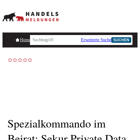
Homepage
Handelsmeldungen
Ad-Hoc-Meldungen
Erweiterte Suche
Unternehmensind
SUCHEN
AD-HOC
Spezialkommando im
Beirat: Sekur Private Data