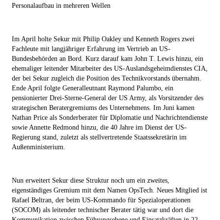
Personalaufbau in mehreren Wellen
Im April holte Sekur mit Philip Oakley und Kenneth Rogers zwei
Fachleute mit langjähriger Erfahrung im Vertrieb an US-
Bundesbehörden an Bord. Kurz darauf kam John T. Lewis hinzu, ein
ehemaliger leitender Mitarbeiter des US-Auslandsgeheimdienstes CIA,
der bei Sekur zugleich die Position des Technikvorstands übernahm.
Ende April folgte Generalleutnant Raymond Palumbo, ein
pensionierter Drei-Sterne-General der US Army, als Vorsitzender des
strategischen Beratergremiums des Unternehmens. Im Juni kamen
Nathan Price als Sonderberater für Diplomatie und Nachrichtendienste
sowie Annette Redmond hinzu, die 40 Jahre im Dienst der US-
Regierung stand, zuletzt als stellvertretende Staatssekretärin im
Außenministerium.
Nun erweitert Sekur diese Struktur noch um ein zweites,
eigenständiges Gremium mit dem Namen OpsTech. Neues Mitglied ist
Rafael Beltran, der beim US-Kommando für Spezialoperationen
(SOCOM) als leitender technischer Berater tätig war und dort die
Kommunikation zwischen Führungsebene und Einsatzkräften in 22