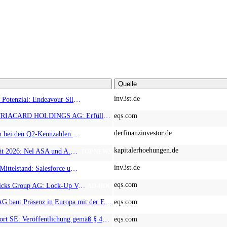
Quelle
inv3st.de
Rohstoffaktien mit Potenzial: Endeavour Silver, Almonty Industries und Agnico Eagle im Fokus!
TOP NEWS
EQS-News: AUSTRIACARD HOLDINGS AG: Erfüllung der aufschiebenden Bedingung betreffend die kartellrechtlichen Freigaben im Zusammenhang mit dem freiwilligen Übernahmeangebot von DNP
eqs.com
derfinanzinvestor.de
Chancen & Risiken bei den Q2-Kennzahlen – Adobe, Almonty Industries, Apple, Microsoft
TOP NEWS
kapitalerhoehungen.de
Wasserstoff-Realität 2026: Nel ASA und A.H.T. Syngas liefern während sich BP zurückzieht
TOP NEWS
inv3st.de
KI-Revolution im Mittelstand: Salesforce und Oracle bedienen Konzerne, Miivo AI entlastet den Mittelstand
TOP NEWS
eqs.com
EQS-Adhoc: Branicks Group AG: Lock-Up Vereinbarungen über die Restrukturierung der Anleihe und der Schuldscheindarlehen vollumfänglich wirksam geworden
AD-HOC
EQS-News: cyan AG baut Präsenz in Europa mit der Einführung von Cybersicherheitslösungen bei Orange Romania weiter aus
eqs.com
EQS-PVR: Hypoport SE: Veröffentlichung gemäß § 40 Abs. 1 WpHG mit dem Ziel der europaweiten Verbreitung
eqs.com