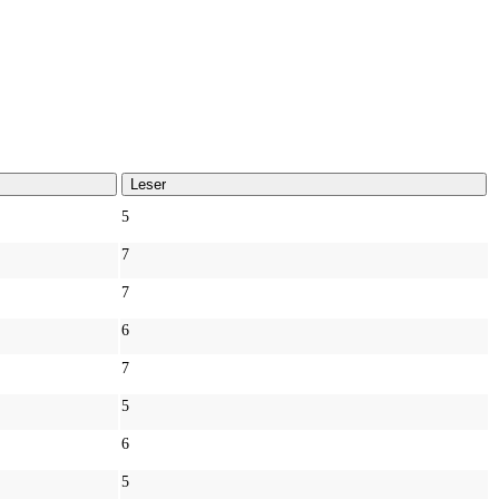
Leser
5
7
7
6
7
5
6
5