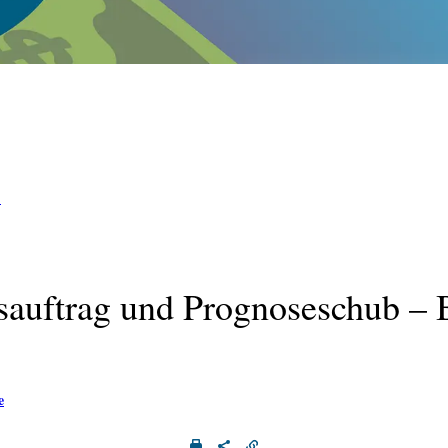
E
gsauftrag und Prognoseschub –
e