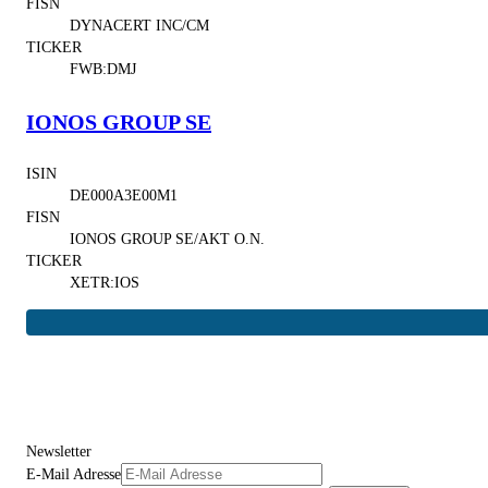
FISN
DYNACERT INC/CM
TICKER
FWB:DMJ
IONOS GROUP SE
ISIN
DE000A3E00M1
FISN
IONOS GROUP SE/AKT O.N.
TICKER
XETR:IOS
Newsletter
E-Mail Adresse