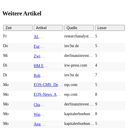
Weitere Artikel
Zeit
Artikel
Quelle
Leser
Fr
researchanalyst.com
5
ALMONTY INDUSTRIES - Das strategische Wolfram-Bollwerk gegen Chinas Rohstoff-Monopol
TOP NEWS
Do
inv3st.de
5
Europa vor Wolfram-Schock? Konzerne wie Airbus und Siemens unter Druck – Verdoppler bei Almonty möglich?
TOP NEWS
Mi
derfinanzinvestor.de
5
Zwischen Allzeithoch und M&A-Fieber: Adidas, Commerzbank, Desert Gold
TOP NEWS
Di
irw-press.com
4
HM Exploration bohrt in Lewis Pilley’s 18,45 Meter mit 1,14 % Cu, 2,42 % Zn, 16,74 g/t Ag und 0,32 g/t Au in der oberen Linse und 5,42 m mit 1,99 % Cu, 1,66 % Zn, 15,49 g/t Ag und 0,8 g/t Au in der unteren Linse
AD-HOC
Di
inv3st.de
7
Rohstoffaktien mit Potenzial: Endeavour Silver, Almonty Industries und Agnico Eagle im Fokus!
TOP NEWS
Mo
EQS-CMS: Deutsche Telekom AG: Veröffentlichung einer Kapitalmarktinformation
eqs.com
5
Mo
EQS-News: AUSTRIACARD HOLDINGS AG: Erfüllung der aufschiebenden Bedingung betreffend die kartellrechtlichen Freigaben im Zusammenhang mit dem freiwilligen Übernahmeangebot von DNP
eqs.com
8
Mo
derfinanzinvestor.de
9
Chancen & Risiken bei den Q2-Kennzahlen – Adobe, Almonty Industries, Apple, Microsoft
TOP NEWS
Mo
kapitalerhoehungen.de
8
Wasserstoff-Realität 2026: Nel ASA und A.H.T. Syngas liefern während sich BP zurückzieht
TOP NEWS
Mo
kapitalerhoehungen.de
5
Anglo American, Globex Mining, Lundin Mining - Rohstoff-Giganten vor dem nächsten Schub
TOP NEWS