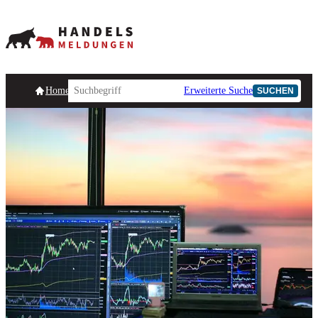
Homepage
Handelsmeldungen
Ad-Hoc-Meldungen
Erweiterte Suche
Unternehmensind
SUCHEN