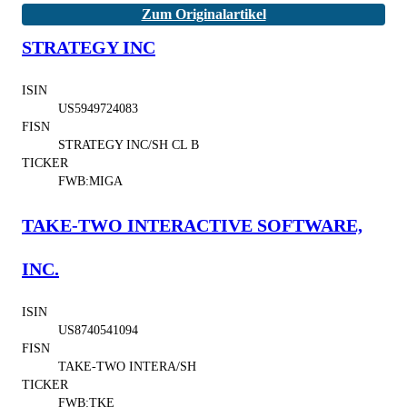
Zum Originalartikel
STRATEGY INC
ISIN
US5949724083
FISN
STRATEGY INC/SH CL B
TICKER
FWB:MIGA
TAKE-TWO INTERACTIVE SOFTWARE,
INC.
ISIN
US8740541094
FISN
TAKE-TWO INTERA/SH
TICKER
FWB:TKE