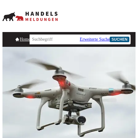
Homepage
Handelsmeldungen
Ad-Hoc-Meldungen
Erweiterte Suche
Unternehmensind
SUCHEN