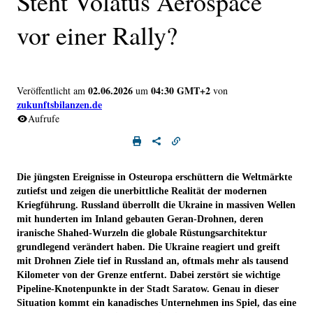
Steht Volatus Aerospace
vor einer Rally?
02.06.2026
04:30 GMT+2
Veröffentlicht am
um
von
zukunftsbilanzen.de
Aufrufe
Die jüngsten Ereignisse in Osteuropa erschüttern die Weltmärkte
zutiefst und zeigen die unerbittliche Realität der modernen
Kriegführung. Russland überrollt die Ukraine in massiven Wellen
mit hunderten im Inland gebauten Geran-Drohnen, deren
iranische Shahed-Wurzeln die globale Rüstungsarchitektur
grundlegend verändert haben. Die Ukraine reagiert und greift
mit Drohnen Ziele tief in Russland an, oftmals mehr als tausend
Kilometer von der Grenze entfernt. Dabei zerstört sie wichtige
Pipeline-Knotenpunkte in der Stadt Saratow. Genau in dieser
Situation kommt ein kanadisches Unternehmen ins Spiel, das eine