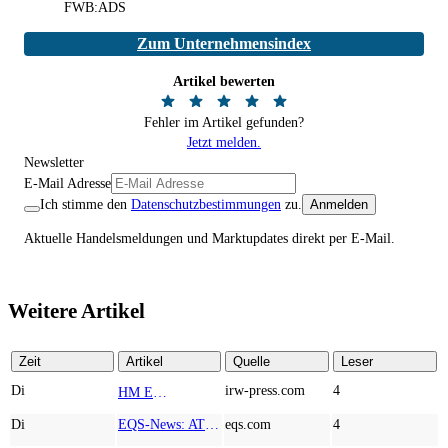
FWB:ADS
Zum Unternehmensindex
Artikel bewerten
Fehler im Artikel gefunden?
Jetzt melden.
Newsletter
E-Mail Adresse
Ich stimme den
Datenschutzbestimmungen
zu.
Anmelden
Aktuelle Handelsmeldungen und Marktupdates direkt per E-Mail.
Weitere Artikel
Zeit
Artikel
Quelle
Leser
Di
irw-press.com
4
HM Exploration bohrt in Lewis Pilley’s 18,45 Meter mit 1,14 % Cu, 2,42 % Zn, 16,74 g/t Ag und 0,32 g/t Au in der oberen Linse und 5,42 m mit 1,99 % Cu, 1,66 % Zn, 15,49 g/t Ag und 0,8 g/t Au in der unteren Linse
AD-HOC
Di
EQS-News: AT&S startet mit einem starken Quartal in das neue Geschäftsjahr und bestätigt den Ausblick für das Gesamtjahr
eqs.com
4