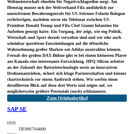
Weltmeisterschaft ohnehin für Negativschlagzeilen sorgt. Am
Dienstag musste sich der Weltverband Fifa ausführlich zur
umstrittenen Bewährungsstrafe für US-Stürmer Folarin Balogun
rechtfertigen, nachdem zuvor ein Telefonat zwischen US-
Präsident Donald Trump und Fifa-Chef Gianni Infantino für
Aufsehen gesorgt hatte. Ein Vorgang, der zeigt, wie eng Politik,
Wirtschaft und Sport derzeit verwoben sind und wie sehr auch
scheinbar sportferne Entscheidungen auf die öffentliche
Wahrnehmung großer Marken wie Adidas ausstrahlen können.
Fernab der großen DAX-Bühne gibt es bei einem kleineren Player
aus Kanada eine interessante Entwicklung. HPQ Silicon arbeitet
an der Zukunft der Batterietechnologie sowie an innovativen
Drohnenantrieben, sichert sich kluge Partnerschaften und könnte
charttechnisch vor einem Ausbruch stehen. Wir werfen einen
detaillierten Blick auf diese drei Werte und zeigen auf, wo
möglicherweise größere Potenziale (noch) schlummern.
Zum Originalartikel
SAP SE
ISIN
DE0007164600