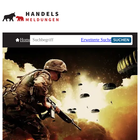
Homepage
Handelsmeldungen
Ad-Hoc-Meldungen
Erweiterte Suche
Unternehmensind
SUCHEN