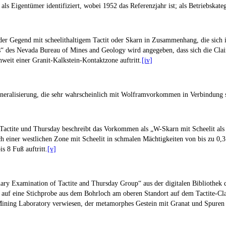
ls Eigentümer identifiziert, wobei 1952 das Referenzjahr ist; als Betriebskat
der Gegend mit scheelithaltigem Tactit oder Skarn in Zusammenhang, die sich 
 des Nevada Bureau of Mines and Geology wird angegeben, dass sich die Claim
nweit einer Granit-Kalkstein-Kontaktzone auftritt.
[iv]
eralisierung, die sehr wahrscheinlich mit Wolframvorkommen in Verbindung s
tite und Thursday beschreibt das Vorkommen als „W-Skarn mit Scheelit als H
h einer westlichen Zone mit Scheelit in schmalen Mächtigkeiten von bis zu 0,3
 8 Fuß auftritt.
[v]
nary Examination of Tactite and Thursday Group“ aus der digitalen Bibliothek
d auf eine Stichprobe aus dem Bohrloch am oberen Standort auf dem Tactite-
Mining Laboratory verwiesen, der metamorphes Gestein mit Granat und Spuren 