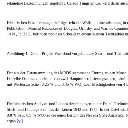
sekundäre Bezeichnungen angeführt. Carson Tungsten Co. wird darin auch a
Historischen Beschreibungen zufolge steht die Wolframmineralisierung in 
Publikation „Mineral Resources of Douglas, Ormsby, and Washoe Counties“
14 N., R. 21 E. befinden und dass Scheelit in einem kleinen Tactitgebiet u
Abbildung 4. Die im Projekt War Bond vorgefundene Skarn- und Taktitmin
Der aus der Datensammlung des MRDS stammende Eintrag zu den Minen Tac
Derselbe Datensatz berichtet von zwei Hauptmineralisierungszonen, nämlic
mit Werten zwischen 0,25 % und 0,45 % WO₃ über Mächtigkeiten von 4 bis
Die historischen Analyse- und Laboraufzeichnungen in der Datei „Prelimi
Stich- und Haldenproben aus den Jahren 1942 und 1943. In der Datei wir
0,8 % bzw. 0,9 % WO
3
sowie einen Bericht des Nevada State Analytical 
ergab.
[vi]