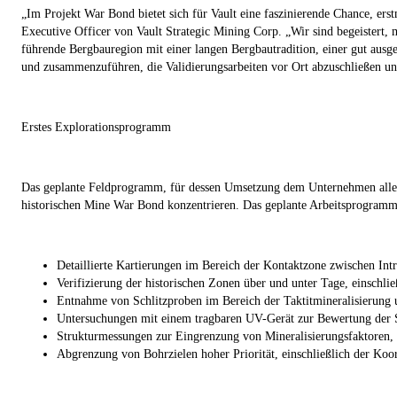
„Im Projekt War Bond bietet sich für Vault eine faszinierende Chance, e
Executive Officer von Vault Strategic Mining Corp.
„Wir sind begeistert, 
führende Bergbauregion mit einer langen Bergbautradition, einer gut ausgeb
und zusammenzuführen, die Validierungsarbeiten vor Ort abzuschließen u
Erstes Explorationsprogramm
Das geplante Feldprogramm, für dessen Umsetzung dem Unternehmen alle er
historischen Mine War Bond konzentrieren. Das geplante Arbeitsprogramm
Detaillierte Kartierungen im Bereich der Kontaktzone zwischen Intr
Verifizierung der historischen Zonen über und unter Tage, einschl
Entnahme von Schlitzproben im Bereich der Taktitmineralisierung u
Untersuchungen mit einem tragbaren UV-Gerät zur Bewertung der Sc
Strukturmessungen zur Eingrenzung von Mineralisierungsfaktoren,
Abgrenzung von Bohrzielen hoher Priorität, einschließlich der Koor