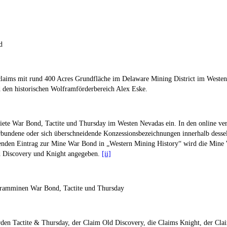
d
laims mit rund 400 Acres Grundfläche im Delaware Mining District im Westen 
 den historischen Wolframförderbereich Alex Eske.
ete War Bond, Tactite und Thursday im Westen Nevadas ein. In den online ve
erbundene oder sich überschneidende Konzessionsbezeichnungen innerhalb desse
den Eintrag zur Mine War Bond in „Western Mining History“ wird die Mine W
d Discovery und Knight angegeben.
[ii]
lframminen War Bond, Tactite und Thursday
 Tactite & Thursday, der Claim Old Discovery, die Claims Knight, der Clai