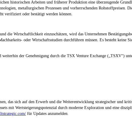
chen historischen Arbeiten und früherer Produktion eine überzeugende Grundla
logien, metallurgischen Prozessen und vorherrschenden Rohstoffpreisen. Die Le
ht verifiziert oder bestätigt werden können.
 und die Wirtschaftlichkeit einzuschätzen, wird das Unternehmen Bestätigungsb
barkeits- oder Wirtschaftsstudien durchführen müssen. Es besteht keine Sicher
d weiterhin der Genehmigung durch die TSX Venture Exchange („TSXV“) unterl
en, das sich auf den Erwerb und die Weiterentwicklung strategischer und kritis
sets mit Wertsteigerungspotenzial durch moderne Exploration und eine diszipl
ultstrategic.com/
für Updates anzumelden.