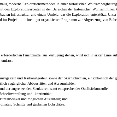
rstmalig moderne Explorationsmethoden in einer historischen Wolframbergbaure
mit den Explorationsarbeiten in den Bereichen der historischen Wolframminen 
auten Infrastruktur und einem Umfeld, das die Exploration unterstützt. Unser u
nd im Projekt mit einem gut organisierten Programm zur Abgrenzung von Bohrz
forderlichen Finanzmittel zur Verfügung stehen, wird sich in erster Linie a
 umfasst:
usivgestein und Karbonatgestein sowie der Skarnschichten, einschließlich der g
ießlich zugänglicher Abbaustätten und Abraumhalden;
nd der angrenzenden Strukturen, samt entsprechender Qualitätskontrolle;
heelitverteilung und -kontinuität;
 Einfallwinkel und möglichen Ausläufern; und
dinaten, Schnitte und geplanten Bohrplätze.