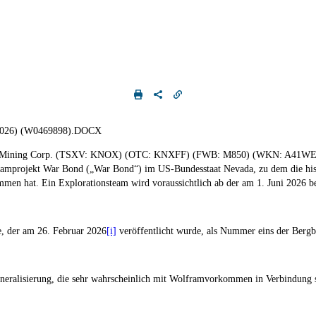
, 2026) (W0469898).DOCX
ategic Mining Corp. (TSXV: KNOX) (OTC: KNXFF) (FWB: M850) (WKN: A41WE4
ramprojekt War Bond (
„War Bond“
) im US-Bundesstaat Nevada, zu dem die hi
mmen hat. Ein Explorationsteam wird voraussichtlich ab der am 1. Juni 2026 
, der am 26. Februar 2026
[i]
veröffentlicht wurde, als Nummer eins der Bergb
eralisierung, die sehr wahrscheinlich mit Wolframvorkommen in Verbindung s