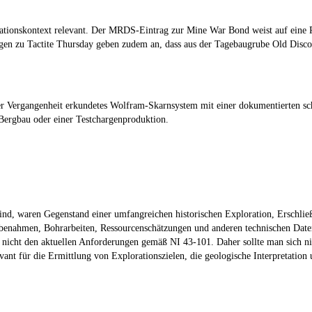
lorationskontext relevant. Der MRDS-Eintrag zur Mine War Bond weist auf eine
en zu Tactite Thursday geben zudem an, dass aus der Tagebaugrube Old Discov
er Vergangenheit erkundetes Wolfram-Skarnsystem mit einer dokumentierten sche
Bergbau oder einer Testchargenproduktion.
sind, waren Gegenstand einer umfangreichen historischen Exploration, Erschli
robenahmen, Bohrarbeiten, Ressourcenschätzungen und anderen technischen Dat
n nicht den aktuellen Anforderungen gemäß NI 43-101. Daher sollte man sich ni
levant für die Ermittlung von Explorationszielen, die geologische Interpreta