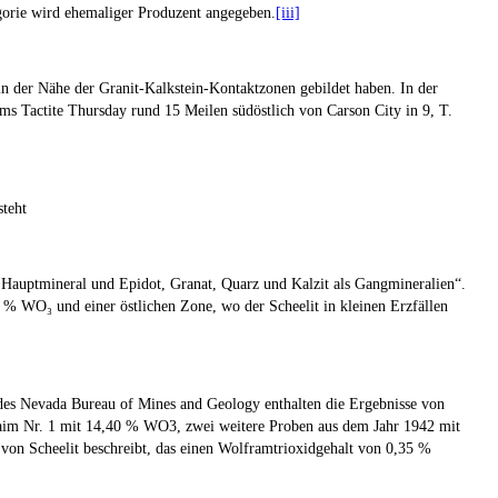
egorie wird ehemaliger Produzent angegeben.
[iii]
in der Nähe der Granit-Kalkstein-Kontaktzonen gebildet haben. In der
s Tactite Thursday rund 15 Meilen südöstlich von Carson City in 9, T.
teht
auptmineral und Epidot, Granat, Quarz und Kalzit als Gangmineralien“.
 % WO₃ und einer östlichen Zone, wo der Scheelit in kleinen Erzfällen
 des Nevada Bureau of Mines and Geology enthalten die Ergebnisse von
Claim Nr. 1 mit 14,40 % WO
3
, zwei weitere Proben aus dem Jahr 1942 mit
von Scheelit beschreibt, das einen Wolframtrioxidgehalt von 0,35 %