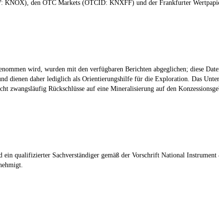
TSXV: KNOX), den OTC Markets (OTCID: KNXFF) und der Frankfurter Wertpap
g genommen wird, wurden mit den verfügbaren Berichten abgeglichen; diese Dat
d dienen daher lediglich als Orientierungshilfe für die Exploration. Das Unte
cht zwangsläufig Rückschlüsse auf eine Mineralisierung auf den Konzessionsge
ein qualifizierter Sachverständiger gemäß der Vorschrift National Instrument
nehmigt.