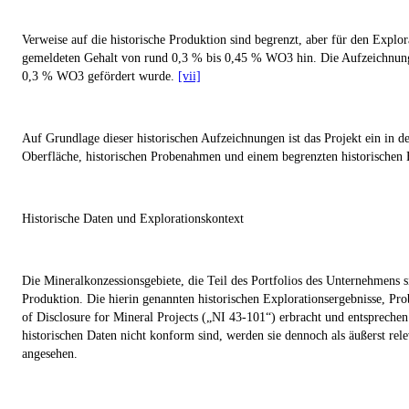
Verweise auf die historische Produktion sind begrenzt, aber für den Exp
gemeldeten Gehalt von rund 0,3 % bis 0,45 % WO
3
hin. Die Aufzeichnung
0,3 % WO
3
gefördert wurde.
[vii]
Auf Grundlage dieser historischen Aufzeichnungen ist das Projekt ein in d
Oberfläche, historischen Probenahmen und einem begrenzten historischen 
Historische Daten und Explorationskontext
Die Mineralkonzessionsgebiete, die Teil des Portfolios des Unternehmens 
Produktion. Die hierin genannten historischen Explorationsergebnisse, P
of Disclosure for Mineral Projects („
NI 43-101
“) erbracht und entspreche
historischen Daten nicht konform sind, werden sie dennoch als äußerst re
angesehen.