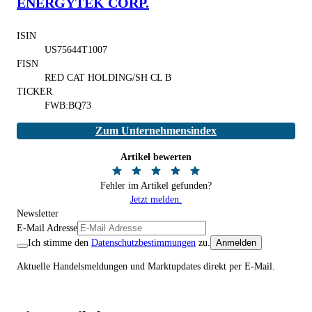
ENERGYTEK CORP.
ISIN
US75644T1007
FISN
RED CAT HOLDING/SH CL B
TICKER
FWB:BQ73
Zum Unternehmensindex
Artikel bewerten
Fehler im Artikel gefunden?
Jetzt melden.
Newsletter
E-Mail Adresse
Ich stimme den
Datenschutzbestimmungen
zu.
Anmelden
Aktuelle Handelsmeldungen und Marktupdates direkt per E-Mail.