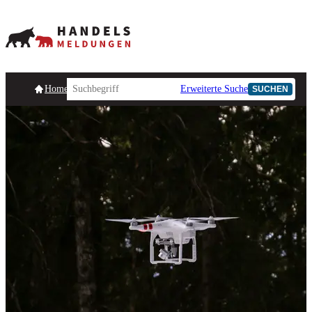
Homepage
Handelsmeldungen
Ad-Hoc-Meldungen
Erweiterte Suche
Unternehmensind
SUCHEN