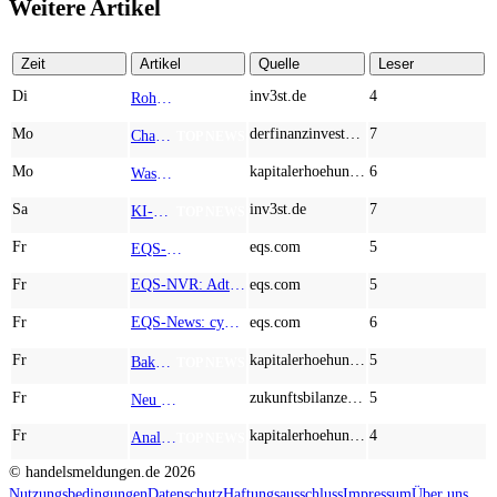
Weitere Artikel
Zeit
Artikel
Quelle
Leser
Di
inv3st.de
4
Rohstoffaktien mit Potenzial: Endeavour Silver, Almonty Industries und Agnico Eagle im Fokus!
TOP NEWS
Mo
derfinanzinvestor.de
7
Chancen & Risiken bei den Q2-Kennzahlen – Adobe, Almonty Industries, Apple, Microsoft
TOP NEWS
Mo
kapitalerhoehungen.de
6
Wasserstoff-Realität 2026: Nel ASA und A.H.T. Syngas liefern während sich BP zurückzieht
TOP NEWS
Sa
inv3st.de
7
KI-Revolution im Mittelstand: Salesforce und Oracle bedienen Konzerne, Miivo AI entlastet den Mittelstand
TOP NEWS
Fr
eqs.com
5
EQS-Adhoc: Branicks Group AG: Lock-Up Vereinbarungen über die Restrukturierung der Anleihe und der Schuldscheindarlehen vollumfänglich wirksam geworden
AD-HOC
Fr
EQS-NVR: Adtran Holdings, Inc.: Veröffentlichung der Gesamtzahl der Stimmrechte nach § 41 WpHG mit dem Ziel der europaweiten Verbreitung
eqs.com
5
Fr
EQS-News: cyan AG baut Präsenz in Europa mit der Einführung von Cybersicherheitslösungen bei Orange Romania weiter aus
eqs.com
6
Fr
kapitalerhoehungen.de
5
Baker Hughes, Zefiro Methane, Innio – 250 % Potenzial und ein Markt vor der Explosion
TOP NEWS
Fr
zukunftsbilanzen.de
5
Neu im Index und gleich abgestraft: Hochtief, Almonty Industries, AT&S und Marvell Technology im Härtetest
TOP NEWS
Fr
kapitalerhoehungen.de
4
Analysten schlagen Alarm! Bei diesen Small Caps winkt hohes Kurspotenzial: Desert Gold und Steyr! Trendwende bei Stabilus durch Robotik-Fantasie?
TOP NEWS
© handelsmeldungen.de
2026
Nutzungsbedingungen
Datenschutz
Haftungsausschluss
Impressum
Über uns