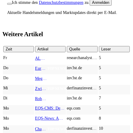
Ich stimme den
Datenschutzbestimmungen
zu.
Anmelden
Aktuelle Handelsmeldungen und Marktupdates direkt per E-Mail.
Weitere Artikel
Zeit
Artikel
Quelle
Leser
Fr
researchanalyst.com
5
ALMONTY INDUSTRIES - Das strategische Wolfram-Bollwerk gegen Chinas Rohstoff-Monopol
TOP NEWS
Do
inv3st.de
5
Europa vor Wolfram-Schock? Konzerne wie Airbus und Siemens unter Druck – Verdoppler bei Almonty möglich?
TOP NEWS
Do
inv3st.de
5
Megatrend KI-Infrastruktur: Das Billionen-Rennen von Palantir, Micron, American Atomics und AMD geht weiter
TOP NEWS
Mi
derfinanzinvestor.de
5
Zwischen Allzeithoch und M&A-Fieber: Adidas, Commerzbank, Desert Gold
TOP NEWS
Di
inv3st.de
7
Rohstoffaktien mit Potenzial: Endeavour Silver, Almonty Industries und Agnico Eagle im Fokus!
TOP NEWS
Mo
EQS-CMS: Deutsche Telekom AG: Veröffentlichung einer Kapitalmarktinformation
eqs.com
5
Mo
EQS-News: AUSTRIACARD HOLDINGS AG: Erfüllung der aufschiebenden Bedingung betreffend die kartellrechtlichen Freigaben im Zusammenhang mit dem freiwilligen Übernahmeangebot von DNP
eqs.com
8
Mo
derfinanzinvestor.de
10
Chancen & Risiken bei den Q2-Kennzahlen – Adobe, Almonty Industries, Apple, Microsoft
TOP NEWS