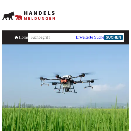
Homepage
Handelsmeldungen
Ad-Hoc-Meldungen
Erweiterte Suche
Unternehmensind
SUCHEN