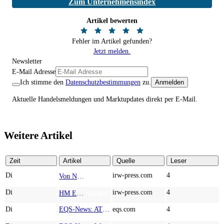
Zum Unternehmensindex
Artikel bewerten
Fehler im Artikel gefunden?
Jetzt melden.
Newsletter
E-Mail Adresse
Ich stimme den
Datenschutzbestimmungen
zu.
Anmelden
Aktuelle Handelsmeldungen und Marktupdates direkt per E-Mail.
Weitere Artikel
Zeit
Artikel
Quelle
Leser
Di
irw-press.com
4
Von Nodestream zu Nodestream: Warum resiliente Kommunikation zu einem strategischen Faktor in der modernen Verteidigung wird
AD-HOC
Di
irw-press.com
4
HM Exploration bohrt in Lewis Pilley’s 18,45 Meter mit 1,14 % Cu, 2,42 % Zn, 16,74 g/t Ag und 0,32 g/t Au in der oberen Linse und 5,42 m mit 1,99 % Cu, 1,66 % Zn, 15,49 g/t Ag und 0,8 g/t Au in der unteren Linse
AD-HOC
Di
EQS-News: AT&S startet mit einem starken Quartal in das neue Geschäftsjahr und bestätigt den Ausblick für das Gesamtjahr
eqs.com
4