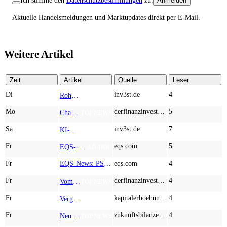
Ich stimme den
Datenschutzbestimmungen
zu.
Anmelden
Aktuelle Handelsmeldungen und Marktupdates direkt per E-Mail.
Weitere Artikel
Zeit
Artikel
Quelle
Leser
Di
inv3st.de
4
Rohstoffaktien mit Potenzial: Endeavour Silver, Almonty Industries und Agnico Eagle im Fokus!
TOP NEWS
Mo
derfinanzinvestor.de
5
Chancen & Risiken bei den Q2-Kennzahlen – Adobe, Almonty Industries, Apple, Microsoft
TOP NEWS
Sa
inv3st.de
7
KI-Revolution im Mittelstand: Salesforce und Oracle bedienen Konzerne, Miivo AI entlastet den Mittelstand
TOP NEWS
Fr
eqs.com
5
EQS-Adhoc: Branicks Group AG: Lock-Up Vereinbarungen über die Restrukturierung der Anleihe und der Schuldscheindarlehen vollumfänglich wirksam geworden
AD-HOC
Fr
EQS-News: PSI im zweiten Quartal mit Wachstum bei Auftragseingang und Umsatz
eqs.com
4
Fr
derfinanzinvestor.de
4
Vom robusten Dividenden-Giganten über Cleantech bis zum KI-getriebenen Turnaround - dynaCERT, McDonald's, ServiceNow, TeamViewer
TOP NEWS
Fr
kapitalerhoehungen.de
4
Vergessen Sie Wasserstoff – Mercedes-Benz, Strategic Resources und Rio Tinto zeigen, wo wirklich Geld liegt
TOP NEWS
Fr
zukunftsbilanzen.de
4
Neu im Index und gleich abgestraft: Hochtief, Almonty Industries, AT&S und Marvell Technology im Härtetest
TOP NEWS