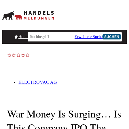
Homepage
Handelsmeldungen
Ad-Hoc-Meldungen
Erweiterte Suche
Unternehmensind
SUCHEN
TOP NEWS
ELECTROVAC AG
War Money Is Surging… Is
This Company IPO The