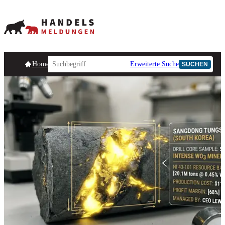
Homepage
Handelsmeldungen
Ad-Hoc-Meldungen
Erweiterte Suche
Unternehmensind
SUCHEN