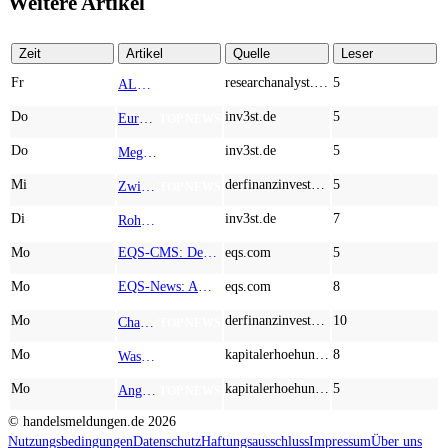
Weitere Artikel
Zeit
Artikel
Quelle
Leser
Fr
researchanalyst.com
5
ALMONTY INDUSTRIES - Das strategische Wolfram-Bollwerk gegen Chinas Rohstoff-Monopol
TOP NEWS
Do
inv3st.de
5
Europa vor Wolfram-Schock? Konzerne wie Airbus und Siemens unter Druck – Verdoppler bei Almonty möglich?
TOP NEWS
Do
inv3st.de
5
Megatrend KI-Infrastruktur: Das Billionen-Rennen von Palantir, Micron, American Atomics und AMD geht weiter
TOP NEWS
Mi
derfinanzinvestor.de
5
Zwischen Allzeithoch und M&A-Fieber: Adidas, Commerzbank, Desert Gold
TOP NEWS
Di
inv3st.de
7
Rohstoffaktien mit Potenzial: Endeavour Silver, Almonty Industries und Agnico Eagle im Fokus!
TOP NEWS
Mo
EQS-CMS: Deutsche Telekom AG: Veröffentlichung einer Kapitalmarktinformation
eqs.com
5
Mo
EQS-News: AUSTRIACARD HOLDINGS AG: Erfüllung der aufschiebenden Bedingung betreffend die kartellrechtlichen Freigaben im Zusammenhang mit dem freiwilligen Übernahmeangebot von DNP
eqs.com
8
Mo
derfinanzinvestor.de
10
Chancen & Risiken bei den Q2-Kennzahlen – Adobe, Almonty Industries, Apple, Microsoft
TOP NEWS
Mo
kapitalerhoehungen.de
8
Wasserstoff-Realität 2026: Nel ASA und A.H.T. Syngas liefern während sich BP zurückzieht
TOP NEWS
Mo
kapitalerhoehungen.de
5
Anglo American, Globex Mining, Lundin Mining - Rohstoff-Giganten vor dem nächsten Schub
TOP NEWS
© handelsmeldungen.de
2026
Nutzungsbedingungen
Datenschutz
Haftungsausschluss
Impressum
Über uns