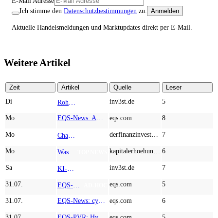
E-Mail Adresse
Ich stimme den
Datenschutzbestimmungen
zu.
Anmelden
Aktuelle Handelsmeldungen und Marktupdates direkt per E-Mail.
Weitere Artikel
Zeit
Artikel
Quelle
Leser
Di
inv3st.de
5
Rohstoffaktien mit Potenzial: Endeavour Silver, Almonty Industries und Agnico Eagle im Fokus!
TOP NEWS
Mo
EQS-News: AUSTRIACARD HOLDINGS AG: Erfüllung der aufschiebenden Bedingung betreffend die kartellrechtlichen Freigaben im Zusammenhang mit dem freiwilligen Übernahmeangebot von DNP
eqs.com
8
Mo
derfinanzinvestor.de
7
Chancen & Risiken bei den Q2-Kennzahlen – Adobe, Almonty Industries, Apple, Microsoft
TOP NEWS
Mo
kapitalerhoehungen.de
6
Wasserstoff-Realität 2026: Nel ASA und A.H.T. Syngas liefern während sich BP zurückzieht
TOP NEWS
Sa
inv3st.de
7
KI-Revolution im Mittelstand: Salesforce und Oracle bedienen Konzerne, Miivo AI entlastet den Mittelstand
TOP NEWS
31.07.
eqs.com
5
EQS-Adhoc: Branicks Group AG: Lock-Up Vereinbarungen über die Restrukturierung der Anleihe und der Schuldscheindarlehen vollumfänglich wirksam geworden
AD-HOC
31.07.
EQS-News: cyan AG baut Präsenz in Europa mit der Einführung von Cybersicherheitslösungen bei Orange Romania weiter aus
eqs.com
6
31.07.
EQS-PVR: Hypoport SE: Veröffentlichung gemäß § 40 Abs. 1 WpHG mit dem Ziel der europaweiten Verbreitung
eqs.com
5