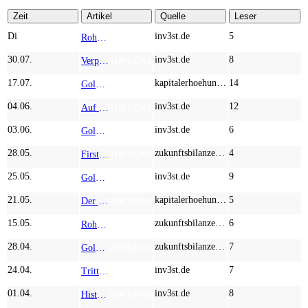
Zeit
Artikel
Quelle
Leser
Di
inv3st.de
5
Rohstoffaktien mit Potenzial: Endeavour Silver, Almonty Industries und Agnico Eagle im Fokus!
TOP NEWS
30.07.
inv3st.de
8
Verpassen Sie nicht den nächsten Sprung nach oben bei Gold: Setzen Sie auf Newmont, Desert Gold und Agnico Eagle
TOP NEWS
17.07.
kapitalerhoehungen.de
14
Gold, Wolfram, Silber: Potenzial bei First Majestic Silver, Almonty Industries und Agnico Eagle!
TOP NEWS
04.06.
inv3st.de
12
Auf Gold und andere Rohstoffe setzen: Agnico Eagle, Barrick Mining und Strategic Resources im Check!
TOP NEWS
03.06.
inv3st.de
6
Goldmarkt: Rücksetzer bietet Investoren Chancen bei B2Gold, Kobo Resources und Agnico Eagle Mines!
TOP NEWS
28.05.
zukunftsbilanzen.de
4
First Majestic und Agnico Eagle glänzen, aber Power Metallic Mines ist der wahre Geheimtipp!
TOP NEWS
25.05.
inv3st.de
9
Gold: Schieben die Friedenstauben den Preis an? Agnico Eagle, Desert Gold und B2Gold im Fokus!
TOP NEWS
21.05.
kapitalerhoehungen.de
5
Der Goldpreis fällt? Kaufen! Warum Barrick Mining, Desert Gold und Agnico Eagle jetzt gute Einstiegskurse bieten
TOP NEWS
15.05.
zukunftsbilanzen.de
6
Rohstoff-Bullen im Aufwind: Von den Rekorden bei Barrick Mining und Agnico Eagle zur Momentum-Kursrakete Power Metallic Mines!
TOP NEWS
28.04.
zukunftsbilanzen.de
7
Goldrausch 2.0: Warum Barrick Mining, Agnico Eagle und Kobo Resources jetzt den Ton angeben
TOP NEWS
24.04.
inv3st.de
7
Tritt Agnico Eagle eine Übernahmewelle los? K92 Mining und DRC Gold im Fokus!
TOP NEWS
01.04.
inv3st.de
8
Historische Chance am Goldmarkt: Mit Newmont, DRC Gold und Agnico Eagle Gold ins Depot holen
TOP NEWS