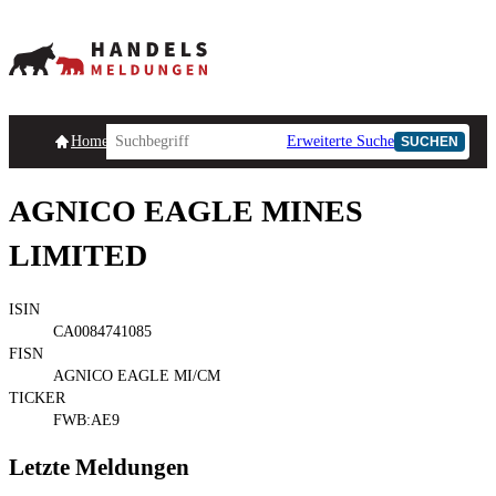
Homepage
Handelsmeldungen
Ad-Hoc-Meldungen
Erweiterte Suche
Unternehmensind
SUCHEN
AGNICO EAGLE MINES
LIMITED
ISIN
CA0084741085
FISN
AGNICO EAGLE MI/CM
TICKER
FWB:AE9
Letzte Meldungen