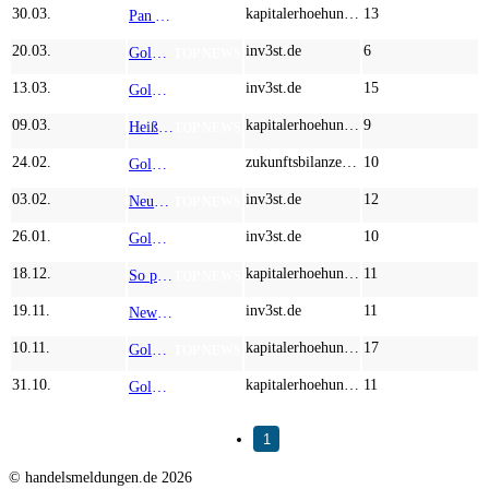
30.03.
kapitalerhoehungen.de
13
Pan American Silver, Silver North Resources, Agnico Eagle – Langfristiger Trend intakt
TOP NEWS
20.03.
inv3st.de
6
Goldpreis: Rücksetzer bietet Investoren Chancen bei Pan American Silver, Kobo Resources und Agnico Eagle Mines
TOP NEWS
13.03.
inv3st.de
15
Gold und Silber in Lauerstellung: Wie Anleger mit Agnico Eagle Mines, Silver Viper Minerals und Harmony Gold jetzt profitieren!
TOP NEWS
09.03.
kapitalerhoehungen.de
9
Heiße Phase am Goldmarkt: Newmont, Lahontan Gold und Agnico Eagle im Fokus der Profis
TOP NEWS
24.02.
zukunftsbilanzen.de
10
Gold-Boom 2026: Warum DRC Gold, Newmont Mining und Agnico Eagle gerade jetzt die spannendsten Namen im Edelmetallsektor sind
TOP NEWS
03.02.
inv3st.de
12
Neue Optionen für Agnico Eagle und Barrick Mining: Wie RZOLV Technologies die nächste Verarbeitungsgrenze der Goldindustrie unterstützt
TOP NEWS
26.01.
inv3st.de
10
Gold wird endlich grün: Wie RZOLV Technologies das Zyanid-Dilemma von Orica und Agnico Eagle löst
TOP NEWS
18.12.
kapitalerhoehungen.de
11
So profitieren Sie von der Goldhausse: Barrick Mining, Kobo Resources und Agnico Eagle im Check
TOP NEWS
19.11.
inv3st.de
11
Newmont, Desert Gold und Agnico Eagle: So positionieren Sie sich strategisch für die nächste Gold-Rally
TOP NEWS
10.11.
kapitalerhoehungen.de
17
Goldpreis-Prognose 10.000 USD: Die Strategien von Barrick Mining, Kobo Resources und Agnico Eagle
TOP NEWS
31.10.
kapitalerhoehungen.de
11
Gold nach der Korrektur: So profitieren Sie mit Newmont, Kobo Resources und Agnico Eagle vom nächsten Anstieg
TOP NEWS
1
© handelsmeldungen.de
2026