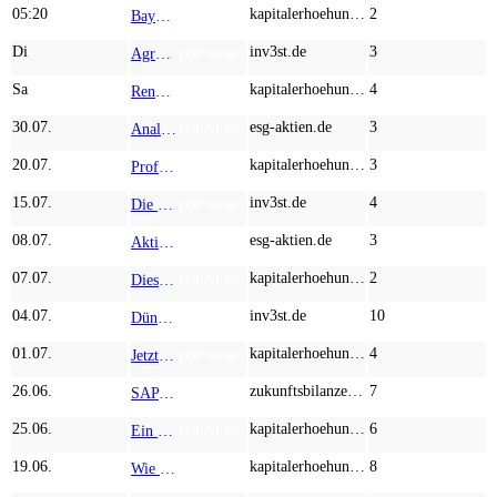
05:20
kapitalerhoehungen.de
2
Bayer, MustGrow Biologics und Nutrien: Wer den Welthunger besiegt, erobert den Agrarmarkt
TOP NEWS
Di
inv3st.de
3
Agrar-Sektor wird heiß: BASF, MustGrow Biologics und Corteva – wo skaliert wird, was Analysten raten
TOP NEWS
Sa
kapitalerhoehungen.de
4
Rendite-Turbo mit KI und Smart Farming! Aufwärts geht´s mit BASF, MustGrow, SAP und Nestle
TOP NEWS
30.07.
esg-aktien.de
3
Analysten bullisch! VERVIELFACHUNG möglich! TeamViewer, Atoss Software, MustGrow!
TOP NEWS
20.07.
kapitalerhoehungen.de
3
Profitieren Sie von den Patenten und technologischen Schutzmauern von SAP, MustGrow Biologics und TSMC
TOP NEWS
15.07.
inv3st.de
4
Die Zukunft der Ernährung: Große Chancen für MustGrow und K+S! Wie geht es nach dem Absturz bei Evotec weiter?
TOP NEWS
08.07.
esg-aktien.de
3
Aktie vor VERVIELFACHUNG!? Rheinmetall, OHB, MustGrow im Analysten-Check!
TOP NEWS
07.07.
kapitalerhoehungen.de
2
Dieser Markt wächst jährlich 17,1 %: Bayer und KWS Saat denken um – MustGrow Biologics gefragt
TOP NEWS
04.07.
inv3st.de
10
Dünger Notstand 2026: Warum Bayer, MustGrow Biologics und Yara International jetzt auf Ihrer Einkaufsliste stehen müssen
TOP NEWS
01.07.
kapitalerhoehungen.de
4
Jetzt geht´s los: Befreiungsschlag für Bayer, Kaufsignal für MustGrow und Kraft Heinz
TOP NEWS
26.06.
zukunftsbilanzen.de
7
SAP sucht den Boden, BYD greift an, MustGrow Biologics tankt frisches Geld! Kommt jetzt der Rebound?!
TOP NEWS
25.06.
kapitalerhoehungen.de
6
Ein starkes Duo in einem riesigen und ignorierten Wachstumsmarkt: MustGrow Biologics und Bayer, wann ist BayWa über den Berg?
TOP NEWS
19.06.
kapitalerhoehungen.de
8
Wie MustGrow Biologics mit patentierter Biowirkstoff-Technologie von der Neuausrichtung der Agrochemie-Riesen profitiert – Druck für Bayer und Corteva
TOP NEWS