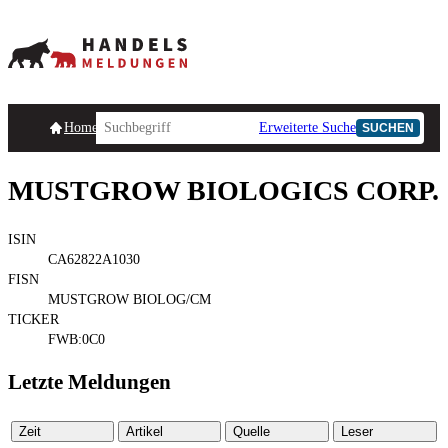
Homepage
Handelsmeldungen
Ad-Hoc-Meldungen
Erweiterte Suche
Unternehmensind
SUCHEN
MUSTGROW BIOLOGICS CORP.
ISIN
CA62822A1030
FISN
MUSTGROW BIOLOG/CM
TICKER
FWB:0C0
Letzte Meldungen
Zeit
Artikel
Quelle
Leser