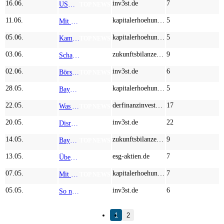
16.06.
inv3st.de
7
USA-IRAN: Jetzt öffnet die Straße von Hormus! Ein Sektor-Kaufsignal für Bayer, MustGrow, BASF und K+S!
TOP NEWS
11.06.
kapitalerhoehungen.de
5
Mit Novo Nordisk, MustGrow Biologics und Bayer setzen Sie auf die zwei Megatrends des Jahrzehnts
TOP NEWS
05.06.
kapitalerhoehungen.de
5
Kampf dem Welthunger und Kampf um den Milliardenmarkt Agrartech! Neue Impulse und aktuelle News bei Bayer, Nutrien und MustGrow Biologics
TOP NEWS
03.06.
zukunftsbilanzen.de
9
Scharfer Senf für süße Früchte: So läutet MustGrow Biologics die Agrarwende ein
TOP NEWS
02.06.
inv3st.de
6
Börsenrotation ohne KI! Jetzt 100 % mit MustGrow, Bayer und Novo Nordisk, Achtung bei K+S
TOP NEWS
28.05.
kapitalerhoehungen.de
5
Bayer, MustGrow Biologics, K+S – die geheime Gewinnformel hinter der biologischen Dünger-Revolution
TOP NEWS
22.05.
derfinanzinvestor.de
17
Was Anleger wissen müssen – Bayer, MustGrow Biologics, Nemetschek, Uniper
TOP NEWS
20.05.
inv3st.de
22
Disruption im Agrarsektor: Warum Corteva und Deere & Company MustGrow Biologics im Blick haben
TOP NEWS
14.05.
zukunftsbilanzen.de
9
Bayer und BASF im Performance-Rausch und MustGrow Biologics als Geheimwaffe gegen den Welthunger!
TOP NEWS
13.05.
esg-aktien.de
7
Übernahme bei Bayer! Schock bei Rheinmetall! Chance bei MustGrow Aktie!
TOP NEWS
07.05.
kapitalerhoehungen.de
7
Mit guten Konzepten und Entspannung im Nahost-Konflikt voran! MustGrow, K+S, Evotec und Novo Nordisk im Fokus
TOP NEWS
05.05.
inv3st.de
6
So nutzen Sie zwei der größten Krisen unserer Zeit – dank Novo Nordisk, MustGrow Biologics und Bayer
TOP NEWS
1
2