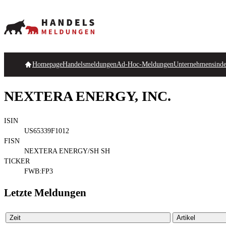
Homepage
Handelsmeldungen
Ad-Hoc-Meldungen
Unternehmensind
NEXTERA ENERGY, INC.
ISIN
US65339F1012
FISN
NEXTERA ENERGY/SH SH
TICKER
FWB:FP3
Letzte Meldungen
Zeit
Artikel