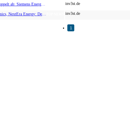
inv3st.de
So kassieren Sie doppelt ab: Siemens Energy, RE Royalties und NextEra Energy profitieren von der Energiewende UND dem KI-Hunger
TOP NEWS
inv3st.de
BP, American Atomics, NextEra Energy: Der Iran Krieg zeigt wie wichtig ein Energiemix für die Zukunft ist
TOP NEWS
1