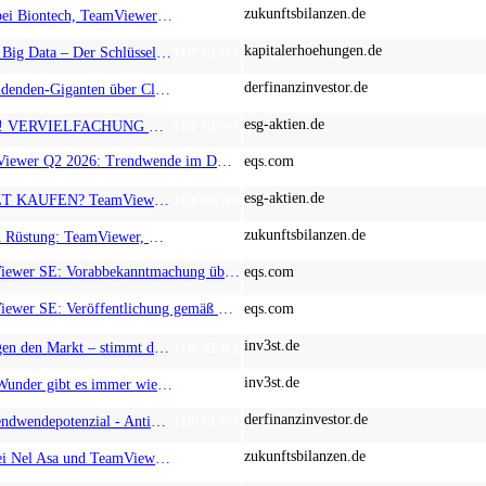
zukunftsbilanzen.de
Milliardenverlust bei Biontech, TeamViewer hofft auf Wende, Lahontan Gold vor dem großen Ausbruch?
TOP NEWS
kapitalerhoehungen.de
400 % mit KI und Big Data – Der Schlüssel zu Hypergewinnen! TeamViewer, SAP und Aspermont im Steigflug, Oracle strauchelt
TOP NEWS
derfinanzinvestor.de
Vom robusten Dividenden-Giganten über Cleantech bis zum KI-getriebenen Turnaround - dynaCERT, McDonald's, ServiceNow, TeamViewer
TOP NEWS
esg-aktien.de
Analysten bullisch! VERVIELFACHUNG möglich! TeamViewer, Atoss Software, MustGrow!
TOP NEWS
EQS-News: TeamViewer Q2 2026: Trendwende im DEX-Geschäft, TeamViewer-ONE-Plattform mit gutem Momentum, Prognose für Gesamtjahr bestätigt
eqs.com
esg-aktien.de
Diese Aktien JETZT KAUFEN? TeamViewer, Infineon, HPQ Silicon!
TOP NEWS
zukunftsbilanzen.de
KI, Onkologie und Rüstung: TeamViewer, BioNTech & Antimony Resources - Ein Mix fürs Portfolio!
TOP NEWS
EQS-AFR: TeamViewer SE: Vorabbekanntmachung über die Veröffentlichung von Finanzberichten gemäß §§ 114, 115, 117 WpHG
eqs.com
EQS-PVR: TeamViewer SE: Veröffentlichung gemäß § 40 Abs. 1 WpHG mit dem Ziel der europaweiten Verbreitung
eqs.com
inv3st.de
Marktführer schlagen den Markt – stimmt das noch? Zefiro Methane auf der Überholspur, taumeln SAP und TeamViewer weiter?
TOP NEWS
inv3st.de
KI- und Quanten-Wunder gibt es immer wieder! TeamViewer, SAP und Aspermont im Steigflug, Palantir im Abseits
TOP NEWS
derfinanzinvestor.de
Hier steckt das Trendwendepotenzial - Antimony Resources, GFT Technologies, TeamViewer
TOP NEWS
zukunftsbilanzen.de
Rebound-Fieber bei Nel Asa und TeamViewer: Zündet nun auch bei Desert Gold der Turbo?
TOP NEWS