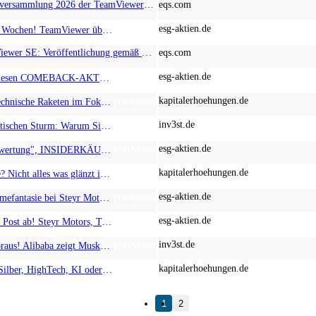
EQS-News: Hauptversammlung 2026 der TeamViewer SE – Aktionäre wählen neues Aufsichtsratsmitglied und stimmen allen Tagesordnungspunkten mit großer Mehrheit zu
eqs.com
esg-aktien.de
+36 % in wenigen Wochen! TeamViewer überzeugt Mercedes Formel-1-Team! Bald auch X und BioNxt Solutions?
TOP NEWS
EQS-PVR: TeamViewer SE: Veröffentlichung gemäß § 40 Abs. 1 WpHG mit dem Ziel der europaweiten Verbreitung
eqs.com
esg-aktien.de
Über 100 % mit diesen COMEBACK-AKTIEN?! Renk, TeamViewer und Gold-Perle Kobo Resources
TOP NEWS
kapitalerhoehungen.de
Eins-Zwei-Drei, technische Raketen im Fokus! Es geht los bei TeamViewer, RE Royalties und PayPal
TOP NEWS
inv3st.de
Gegen den geopolitischen Sturm: Warum Silver Viper, SAP, Deutsche Telekom und TeamViewer jetzt interessant sind
TOP NEWS
esg-aktien.de
"Extreme Unterbewertung", INSIDERKÄUFE, Shortsqueeze: CTS Eventim, TeamViewer Aktie und Dividenden-Perle RE Royalties!
TOP NEWS
kapitalerhoehungen.de
Hausse oder Baisse? Nicht alles was glänzt ist Gold! Evotec, TeamViewer und Lahontan Gold zum Rapport
TOP NEWS
esg-aktien.de
IPO- und Übernahmefantasie bei Steyr Motors, TeamViewer, Pure One! Aktie vor Kursexplosion?!
TOP NEWS
esg-aktien.de
Hier geht 2026 die Post ab! Steyr Motors, TeamViewer, dynaCERT Aktie!
TOP NEWS
inv3st.de
Kurs-Explosion voraus! Alibaba zeigt Muskeln, RE Royalties plus 40 % und TeamViewer auf der Startrampe!
TOP NEWS
kapitalerhoehungen.de
Börse im Rausch: Silber, HighTech, KI oder Bitcoin? 100 % Chance bei Strategy, Finexity, MetaPlanet und Teamviewer
TOP NEWS
1
2