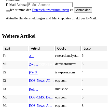
E-Mail Adresse
Ich stimme den
Datenschutzbestimmungen
zu.
Anmelden
Aktuelle Handelsmeldungen und Marktupdates direkt per E-Mail.
Weitere Artikel
Zeit
Artikel
Quelle
Leser
Fr
researchanalyst.com
5
ALMONTY INDUSTRIES - Das strategische Wolfram-Bollwerk gegen Chinas Rohstoff-Monopol
TOP NEWS
Mi
derfinanzinvestor.de
5
Zwischen Allzeithoch und M&A-Fieber: Adidas, Commerzbank, Desert Gold
TOP NEWS
Di
irw-press.com
4
HM Exploration bohrt in Lewis Pilley’s 18,45 Meter mit 1,14 % Cu, 2,42 % Zn, 16,74 g/t Ag und 0,32 g/t Au in der oberen Linse und 5,42 m mit 1,99 % Cu, 1,66 % Zn, 15,49 g/t Ag und 0,8 g/t Au in der unteren Linse
AD-HOC
Di
EQS-News: AT&S startet mit einem starken Quartal in das neue Geschäftsjahr und bestätigt den Ausblick für das Gesamtjahr
eqs.com
4
Di
inv3st.de
7
Rohstoffaktien mit Potenzial: Endeavour Silver, Almonty Industries und Agnico Eagle im Fokus!
TOP NEWS
Mo
EQS-CMS: Deutsche Telekom AG: Veröffentlichung einer Kapitalmarktinformation
eqs.com
5
Mo
EQS-News: AUSTRIACARD HOLDINGS AG: Erfüllung der aufschiebenden Bedingung betreffend die kartellrechtlichen Freigaben im Zusammenhang mit dem freiwilligen Übernahmeangebot von DNP
eqs.com
8