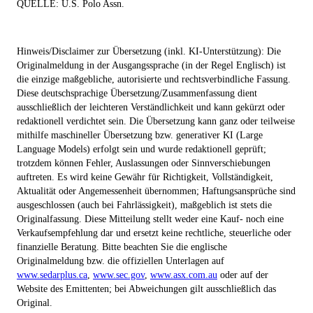
QUELLE:
U.S. Polo Assn.
Hinweis/Disclaimer zur Übersetzung (inkl. KI-Unterstützung): Die
Originalmeldung in der Ausgangssprache (in der Regel Englisch) ist
die einzige maßgebliche, autorisierte und rechtsverbindliche Fassung.
Diese deutschsprachige Übersetzung/Zusammenfassung dient
ausschließlich der leichteren Verständlichkeit und kann gekürzt oder
redaktionell verdichtet sein. Die Übersetzung kann ganz oder teilweise
mithilfe maschineller Übersetzung bzw. generativer KI (Large
Language Models) erfolgt sein und wurde redaktionell geprüft;
trotzdem können Fehler, Auslassungen oder Sinnverschiebungen
auftreten. Es wird keine Gewähr für Richtigkeit, Vollständigkeit,
Aktualität oder Angemessenheit übernommen; Haftungsansprüche sind
ausgeschlossen (auch bei Fahrlässigkeit), maßgeblich ist stets die
Originalfassung. Diese Mitteilung stellt weder eine Kauf- noch eine
Verkaufsempfehlung dar und ersetzt keine rechtliche, steuerliche oder
finanzielle Beratung. Bitte beachten Sie die englische
Originalmeldung bzw. die offiziellen Unterlagen auf
www.sedarplus.ca
,
www.sec.gov
,
www.asx.com.au
oder auf der
Website des Emittenten; bei Abweichungen gilt ausschließlich das
Original.