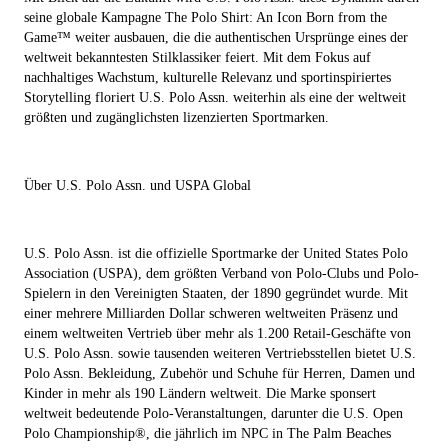
seine globale Kampagne
The Polo Shirt: An Icon Born from the
Game
™
weiter ausbauen, die die authentischen Ursprünge eines der
weltweit bekanntesten Stilklassiker feiert. Mit dem Fokus auf
nachhaltiges Wachstum, kulturelle Relevanz und sportinspiriertes
Storytelling floriert U.S. Polo Assn. weiterhin als eine der weltweit
größten und zugänglichsten lizenzierten Sportmarken.
Über U.S. Polo Assn. und USPA Global
U.S. Polo Assn.
ist die offizielle Sportmarke der
United States Polo
Association (USPA)
, dem größten Verband von Polo-Clubs und Polo-
Spielern in den Vereinigten Staaten, der 1890 gegründet wurde. Mit
einer mehrere Milliarden Dollar schweren weltweiten Präsenz und
einem weltweiten Vertrieb über mehr als 1.200 Retail-Geschäfte von
U.S. Polo Assn. sowie tausenden weiteren Vertriebsstellen bietet U.S.
Polo Assn. Bekleidung, Zubehör und Schuhe für Herren, Damen und
Kinder in mehr als 190 Ländern weltweit. Die Marke sponsert
weltweit bedeutende Polo-Veranstaltungen, darunter die U.S. Open
Polo Championship®, die jährlich im NPC in The Palm Beaches