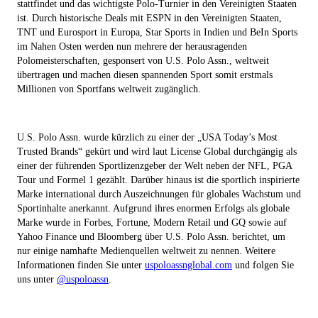
stattfindet und das wichtigste Polo-Turnier in den Vereinigten Staaten
ist. Durch historische Deals mit ESPN in den Vereinigten Staaten,
TNT und Eurosport in Europa, Star Sports in Indien und BeIn Sports
im Nahen Osten werden nun mehrere der herausragenden
Polomeisterschaften, gesponsert von U.S. Polo Assn., weltweit
übertragen und machen diesen spannenden Sport somit erstmals
Millionen von Sportfans weltweit zugänglich.
U.S. Polo Assn.
wurde kürzlich zu einer der
„USA Today’s
Most
Trusted Brands“ gekürt und wird laut License Global durchgängig als
einer der führenden Sportlizenzgeber der Welt neben der NFL, PGA
Tour und Formel 1 gezählt. Darüber hinaus ist die sportlich inspirierte
Marke international durch Auszeichnungen für globales Wachstum und
Sportinhalte anerkannt. Aufgrund ihres enormen Erfolgs als globale
Marke wurde in
Forbes
,
Fortune
,
Modern
Retail
und
GQ
sowie auf
Yahoo Finance
und
Bloomberg
über U.S. Polo Assn. berichtet, um
nur einige namhafte Medienquellen weltweit zu nennen. Weitere
Informationen finden Sie unter
uspoloassnglobal.com
und folgen Sie
uns unter
@uspoloassn
.