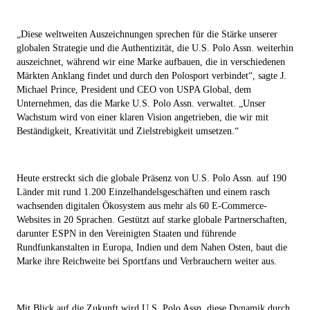
„Diese weltweiten Auszeichnungen sprechen für die Stärke unserer
globalen Strategie und die Authentizität, die U.S. Polo Assn. weiterhin
auszeichnet, während wir eine Marke aufbauen, die in verschiedenen
Märkten Anklang findet und durch den Polosport verbindet“, sagte J.
Michael Prince, President und CEO von USPA Global, dem
Unternehmen, das die Marke U.S. Polo Assn. verwaltet. „Unser
Wachstum wird von einer klaren Vision angetrieben, die wir mit
Beständigkeit, Kreativität und Zielstrebigkeit umsetzen.“
Heute erstreckt sich die globale Präsenz von U.S. Polo Assn. auf 190
Länder mit rund 1.200 Einzelhandelsgeschäften und einem rasch
wachsenden digitalen Ökosystem aus mehr als 60 E-Commerce-
Websites in 20 Sprachen. Gestützt auf starke globale Partnerschaften,
darunter ESPN in den Vereinigten Staaten und führende
Rundfunkanstalten in Europa, Indien und dem Nahen Osten, baut die
Marke ihre Reichweite bei Sportfans und Verbrauchern weiter aus.
Mit Blick auf die Zukunft wird U.S. Polo Assn. diese Dynamik durch