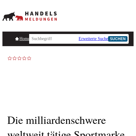
Homepage
Handelsmeldungen
Ad-Hoc-Meldungen
Erweiterte Suche
Unternehmensind
SUCHEN
AD-HOC
Die milliardenschwere
weltweit tätige Sportmarke