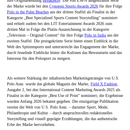
ihre Originalsendung
Breakaway
. Die von ESPN ausgestrahlte Serie
der Marke wurde bei den
Cynopsis Sports Awards 2026
für ihre Folge
Polo in the Palm Beaches
aus der dritten Staffel als Finalist in der
Kategorie „Best Specialized Sports Content Storytelling“ nominiert
und erhielt zudem bei den LIT Entertainment Awards 2026 zum
dritten Mal in Folge die Platin-Auszeichnung in der Kategorie
„Television – Original Content“ für ihre Folge
Polo in India
aus der
zweiten Staffel. Die preisgekrönte Serie bietet einen Einblick in die
Welt des Spitzensports und unterstreicht das Engagement der Marke,
durch fesselnde Einblicke hinter die Kulissen das Bewusstsein und das
Interesse für den Polosport zu steigern.
Als weitere Stärkung der inhaltsreichen Marketingstrategie von U.S.
Polo Assn. wurde das globale Magazin der Marke,
Field X Fashion
,
Ausgabe 2, bei den International Content Marketing Awards 2025 als
Finalist in der Kategorie „Best Use of Print“ nominiert; die Ergebnisse
wurden Anfang 2026 bekannt gegeben. Die einzigartige Publikation
vereint die Welt von U.S. Polo Assn. – darunter Sport, Mode,
Philanthropie und Kultur – durch anspruchsvolles redaktionelles
Storytelling und visuell geprägte Erzählungen, die das authentische
Erbe der Marke hervorheben.