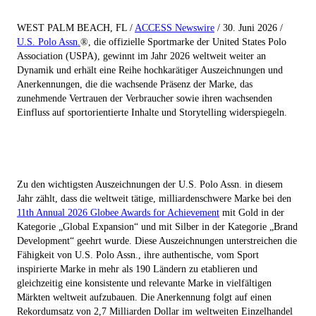
WEST PALM BEACH, FL /
ACCESS Newswire
/ 30. Juni 2026 /
U.S. Polo Assn.
®
, die offizielle Sportmarke der United States Polo
Association (USPA), gewinnt im Jahr 2026 weltweit weiter an
Dynamik und erhält eine Reihe hochkarätiger Auszeichnungen und
Anerkennungen, die die wachsende Präsenz der Marke, das
zunehmende Vertrauen der Verbraucher sowie ihren wachsenden
Einfluss auf sportorientierte Inhalte und Storytelling widerspiegeln.
Zu den wichtigsten Auszeichnungen der U.S. Polo Assn. in diesem
Jahr zählt, dass die weltweit tätige, milliardenschwere Marke bei den
11th Annual 2026 Globee Awards for Achievement
mit Gold in der
Kategorie „Global Expansion“ und mit Silber in der Kategorie „Brand
Development“ geehrt wurde. Diese Auszeichnungen unterstreichen die
Fähigkeit von U.S. Polo Assn., ihre authentische, vom Sport
inspirierte Marke in mehr als 190 Ländern zu etablieren und
gleichzeitig eine konsistente und relevante Marke in vielfältigen
Märkten weltweit aufzubauen. Die Anerkennung folgt auf einen
Rekordumsatz von 2,7 Milliarden Dollar im weltweiten Einzelhandel