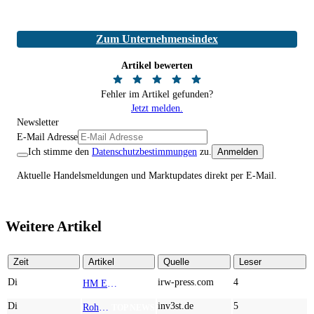
Zum Unternehmensindex
Artikel bewerten
Fehler im Artikel gefunden?
Jetzt melden.
Newsletter
E-Mail Adresse
Ich stimme den
Datenschutzbestimmungen
zu.
Anmelden
Aktuelle Handelsmeldungen und Marktupdates direkt per E-Mail.
Weitere Artikel
Zeit
Artikel
Quelle
Leser
Di
irw-press.com
4
HM Exploration bohrt in Lewis Pilley’s 18,45 Meter mit 1,14 % Cu, 2,42 % Zn, 16,74 g/t Ag und 0,32 g/t Au in der oberen Linse und 5,42 m mit 1,99 % Cu, 1,66 % Zn, 15,49 g/t Ag und 0,8 g/t Au in der unteren Linse
AD-HOC
Di
inv3st.de
5
Rohstoffaktien mit Potenzial: Endeavour Silver, Almonty Industries und Agnico Eagle im Fokus!
TOP NEWS