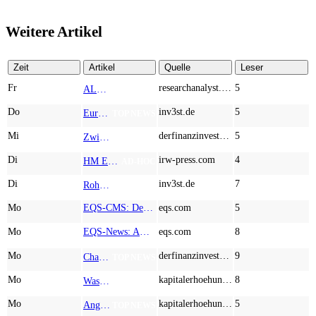
Weitere Artikel
Zeit
Artikel
Quelle
Leser
Fr
researchanalyst.com
5
ALMONTY INDUSTRIES - Das strategische Wolfram-Bollwerk gegen Chinas Rohstoff-Monopol
TOP NEWS
Do
inv3st.de
5
Europa vor Wolfram-Schock? Konzerne wie Airbus und Siemens unter Druck – Verdoppler bei Almonty möglich?
TOP NEWS
Mi
derfinanzinvestor.de
5
Zwischen Allzeithoch und M&A-Fieber: Adidas, Commerzbank, Desert Gold
TOP NEWS
Di
irw-press.com
4
HM Exploration bohrt in Lewis Pilley’s 18,45 Meter mit 1,14 % Cu, 2,42 % Zn, 16,74 g/t Ag und 0,32 g/t Au in der oberen Linse und 5,42 m mit 1,99 % Cu, 1,66 % Zn, 15,49 g/t Ag und 0,8 g/t Au in der unteren Linse
AD-HOC
Di
inv3st.de
7
Rohstoffaktien mit Potenzial: Endeavour Silver, Almonty Industries und Agnico Eagle im Fokus!
TOP NEWS
Mo
EQS-CMS: Deutsche Telekom AG: Veröffentlichung einer Kapitalmarktinformation
eqs.com
5
Mo
EQS-News: AUSTRIACARD HOLDINGS AG: Erfüllung der aufschiebenden Bedingung betreffend die kartellrechtlichen Freigaben im Zusammenhang mit dem freiwilligen Übernahmeangebot von DNP
eqs.com
8
Mo
derfinanzinvestor.de
9
Chancen & Risiken bei den Q2-Kennzahlen – Adobe, Almonty Industries, Apple, Microsoft
TOP NEWS
Mo
kapitalerhoehungen.de
8
Wasserstoff-Realität 2026: Nel ASA und A.H.T. Syngas liefern während sich BP zurückzieht
TOP NEWS
Mo
kapitalerhoehungen.de
5
Anglo American, Globex Mining, Lundin Mining - Rohstoff-Giganten vor dem nächsten Schub
TOP NEWS