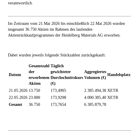
verantwortlich.
Im Zeitraum vom 21.Mai 2026 bis einschließlich 22.Mai 2026 wurden
insgesamt 36.750 Aktien im Rahmen des laufenden
Aktienrückkaufprogrammes der Heidelberg Materials AG erworben.
Dabei wurden jeweils folgende Stückzahlen zurückgekauft:
Gesamtzahl
Täglich
der
gewichteter
Aggregiertes
Datum
Handelsplatz
erworbenen
Durchschnittskurs
Volumen (€)
Aktien
(€)
21.05.2026
13.750
173,4905
2.385.494,38
XETR
22.05.2026
23.000
173,9298
4.000.385,40
XETR
Gesamt
36.750
173,7654
6.385.879,78