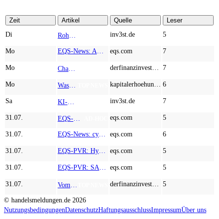
Zeit
Artikel
Quelle
Leser
Di
inv3st.de
5
Rohstoffaktien mit Potenzial: Endeavour Silver, Almonty Industries und Agnico Eagle im Fokus!
TOP NEWS
Mo
EQS-News: AUSTRIACARD HOLDINGS AG: Erfüllung der aufschiebenden Bedingung betreffend die kartellrechtlichen Freigaben im Zusammenhang mit dem freiwilligen Übernahmeangebot von DNP
eqs.com
7
Mo
derfinanzinvestor.de
7
Chancen & Risiken bei den Q2-Kennzahlen – Adobe, Almonty Industries, Apple, Microsoft
TOP NEWS
Mo
kapitalerhoehungen.de
6
Wasserstoff-Realität 2026: Nel ASA und A.H.T. Syngas liefern während sich BP zurückzieht
TOP NEWS
Sa
inv3st.de
7
KI-Revolution im Mittelstand: Salesforce und Oracle bedienen Konzerne, Miivo AI entlastet den Mittelstand
TOP NEWS
31.07.
eqs.com
5
EQS-Adhoc: Branicks Group AG: Lock-Up Vereinbarungen über die Restrukturierung der Anleihe und der Schuldscheindarlehen vollumfänglich wirksam geworden
AD-HOC
31.07.
EQS-News: cyan AG baut Präsenz in Europa mit der Einführung von Cybersicherheitslösungen bei Orange Romania weiter aus
eqs.com
6
31.07.
EQS-PVR: Hypoport SE: Veröffentlichung gemäß § 40 Abs. 1 WpHG mit dem Ziel der europaweiten Verbreitung
eqs.com
5
31.07.
EQS-PVR: SAP SE: Korrektur einer Veröffentlichung vom 21.07.2026 gemäß § 40 Abs. 1 WpHG mit dem Ziel der europaweiten Verbreitung
eqs.com
5
31.07.
derfinanzinvestor.de
5
Vom robusten Dividenden-Giganten über Cleantech bis zum KI-getriebenen Turnaround - dynaCERT, McDonald's, ServiceNow, TeamViewer
TOP NEWS
© handelsmeldungen.de
2026
Nutzungsbedingungen
Datenschutz
Haftungsausschluss
Impressum
Über uns