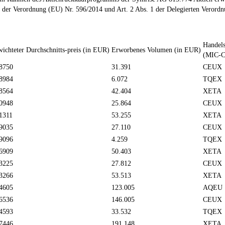
 der Verordnung (EU) Nr. 596/2014 und Art. 2 Abs. 1 der Delegierten Verord
Handels
ichteter Durchschnitts-preis (in EUR)
Erworbenes Volumen (in EUR)
(MIC-C
8750
31.391
CEUX
8984
6.072
TQEX
8564
42.404
XETA
0948
25.864
CEUX
1311
53.255
XETA
9035
27.110
CEUX
9096
4.259
TQEX
6909
50.403
XETA
3225
27.812
CEUX
3266
53.513
XETA
4605
123.005
AQEU
6536
146.005
CEUX
4593
33.532
TQEX
7446
191.148
XETA