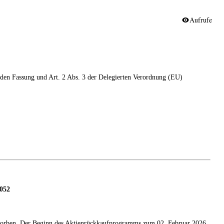
Aufrufe
nden Fassung und Art. 2 Abs. 3 der Delegierten Verordnung (EU)
1052
orben. Der Beginn des Aktienrückkaufprogramms zum 02. Februar 2026