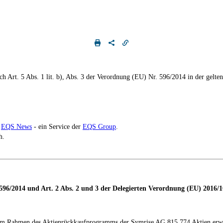
 Art. 5 Abs. 1 lit. b), Abs. 3 der Verordnung (EU) Nr. 596/2014 in der gelte
h
EQS News
- ein Service der
EQS Group
.
h.
596/2014 und Art.
2 Abs.
2 und 3 der Delegierten Verordnung (EU) 2016/
 im Rahmen des Aktienrückkaufprogramms der Symrise AG 815.774 Aktien
erw