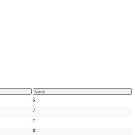
Leser
5
7
7
6