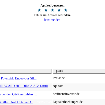
Artikel bewerten
Fehler im Artikel gefunden?
Jetzt melden.
Quelle
inv3st.de
Rohstoffaktien mit Potenzial: Endeavour Silver, Almonty Industries und Agnico Eagle im Fokus!
TOP NEWS
EQS-News: AUSTRIACARD HOLDINGS AG: Erfüllung der aufschiebenden Bedingung betreffend die kartellrechtlichen Freigaben im Zusammenhang mit dem freiwilligen Übernahmeangebot von DNP
eqs.com
derfinanzinvestor.de
Chancen & Risiken bei den Q2-Kennzahlen – Adobe, Almonty Industries, Apple, Microsoft
TOP NEWS
kapitalerhoehungen.de
Wasserstoff-Realität 2026: Nel ASA und A.H.T. Syngas liefern während sich BP zurückzieht
TOP NEWS