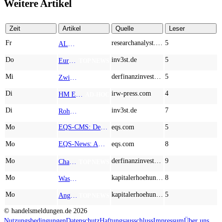
Weitere Artikel
Zeit
Artikel
Quelle
Leser
Fr
researchanalyst.com
5
ALMONTY INDUSTRIES - Das strategische Wolfram-Bollwerk gegen Chinas Rohstoff-Monopol
TOP NEWS
Do
inv3st.de
5
Europa vor Wolfram-Schock? Konzerne wie Airbus und Siemens unter Druck – Verdoppler bei Almonty möglich?
TOP NEWS
Mi
derfinanzinvestor.de
5
Zwischen Allzeithoch und M&A-Fieber: Adidas, Commerzbank, Desert Gold
TOP NEWS
Di
irw-press.com
4
HM Exploration bohrt in Lewis Pilley’s 18,45 Meter mit 1,14 % Cu, 2,42 % Zn, 16,74 g/t Ag und 0,32 g/t Au in der oberen Linse und 5,42 m mit 1,99 % Cu, 1,66 % Zn, 15,49 g/t Ag und 0,8 g/t Au in der unteren Linse
AD-HOC
Di
inv3st.de
7
Rohstoffaktien mit Potenzial: Endeavour Silver, Almonty Industries und Agnico Eagle im Fokus!
TOP NEWS
Mo
EQS-CMS: Deutsche Telekom AG: Veröffentlichung einer Kapitalmarktinformation
eqs.com
5
Mo
EQS-News: AUSTRIACARD HOLDINGS AG: Erfüllung der aufschiebenden Bedingung betreffend die kartellrechtlichen Freigaben im Zusammenhang mit dem freiwilligen Übernahmeangebot von DNP
eqs.com
8
Mo
derfinanzinvestor.de
9
Chancen & Risiken bei den Q2-Kennzahlen – Adobe, Almonty Industries, Apple, Microsoft
TOP NEWS
Mo
kapitalerhoehungen.de
8
Wasserstoff-Realität 2026: Nel ASA und A.H.T. Syngas liefern während sich BP zurückzieht
TOP NEWS
Mo
kapitalerhoehungen.de
5
Anglo American, Globex Mining, Lundin Mining - Rohstoff-Giganten vor dem nächsten Schub
TOP NEWS
© handelsmeldungen.de
2026
Nutzungsbedingungen
Datenschutz
Haftungsausschluss
Impressum
Über uns