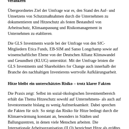
verankern
Übergeordnetes Ziel der Umfrage war es, den Stand des Auf- und
Umsetzens von Schutzmaßnahmen durch die Unternehmen zu
dokumentieren und Hitzeschutz als festen Bestandteil von
Arbeitsschutz, Klimaanpassung und Risikomanagement in
Unternehmen zu etablieren.
Die GLS Investments wurde bei der Umfrage von den SfC-
Mitgliedern Etica Funds, EB-SIM and Sanso Longchamp sowie auf
wissenschaftlicher Ebene von der Deutschen Allianz Klimawandel
und Gesundheit (KLUG) unterstützt. Mit der Umfrage leisten die
GLS Investments und Shareholders for Change auch innerhalb der
Branche des nachhaltigen Investierens wertvolle Aufklärungsarbeit.
Hitze bleibt ein unterschätztes Risiko – trotz klarer Fakten
Die Praxis zeigt: Selbst im sozial-ökologischen Investmentbereich
erhält das Thema Hitzeschutz sowohl auf Unternehmens- als auch auf
Investorenseite bislang zu wenig Aufmerksamkeit. Dabei sprechen
die Fakten für sich: So steigt das Risiko für Hitze bedingt durch die
Klimaerwärmung konstant an, besonders in Städten und
Ballungszentren, in denen viele Menschen arbeiten. Die
Internationale Arbeitsorganisation (ILO) bezeichnet Hitze als größtes