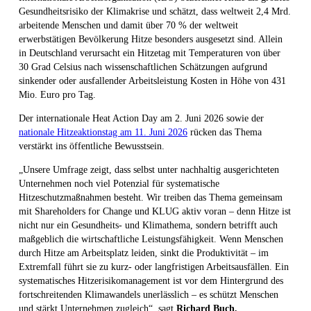
Gesundheitsrisiko der Klimakrise und schätzt, dass weltweit 2,4 Mrd.
arbeitende Menschen und damit über 70 % der weltweit
erwerbstätigen Bevölkerung Hitze besonders ausgesetzt sind. Allein
in Deutschland verursacht ein Hitzetag mit Temperaturen von über
30 Grad Celsius nach wissenschaftlichen Schätzungen aufgrund
sinkender oder ausfallender Arbeitsleistung Kosten in Höhe von 431
Mio. Euro pro Tag.
Der internationale Heat Action Day am 2. Juni 2026 sowie der
nationale Hitzeaktionstag am 11. Juni 2026
rücken das Thema
verstärkt ins öffentliche Bewusstsein.
„Unsere Umfrage zeigt, dass selbst unter nachhaltig ausgerichteten
Unternehmen noch viel Potenzial für systematische
Hitzeschutzmaßnahmen besteht. Wir treiben das Thema gemeinsam
mit Shareholders for Change und KLUG aktiv voran – denn Hitze ist
nicht nur ein Gesundheits- und Klimathema, sondern betrifft auch
maßgeblich die wirtschaftliche Leistungsfähigkeit. Wenn Menschen
durch Hitze am Arbeitsplatz leiden, sinkt die Produktivität – im
Extremfall führt sie zu kurz- oder langfristigen Arbeitsausfällen. Ein
systematisches Hitzerisikomanagement ist vor dem Hintergrund des
fortschreitenden Klimawandels unerlässlich – es schützt Menschen
und stärkt Unternehmen zugleich“, sagt
Richard Buch,