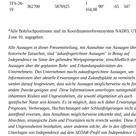
3TS-26-
1
362700
5876925
90°
-65
347
19
164,00
*Alle Bohrlochpositionen sind im Koordinatenreferenzsystem NAD83, 
Zone 10, angegeben.
Alle Aussagen in dieser Pressemitteilung, mit Ausnahme von Aussagen übe
historische Tatsachen, sind "zukunftsgerichtete Aussagen" in Bezug auf
Independence im Sinne der geltenden Wertpapiergesetze, einschließlich der
Aussagen über die geplanten Bohr- und Erkundungsaktivitäten des
Unternehmens. Das Unternehmen macht zukunftsgerichtete Aussagen, um
Informationen über aktuelle Erwartungen und Zukunftspläne zu vermitteln.
werden darauf hingewiesen, dass solche Aussagen möglicherweise nicht fü
andere Zwecke geeignet sind. Diese Informationen unterliegen naturgemäß
inhärenten Risiken und Ungewissheiten, die sowohl allgemeiner als auch
spezifischer Natur sein können. Es ist möglich, dass sich daher Erwartung
Prognosen, Vorhersagen, Hochrechnungen oder Schlussfolgerungen nicht a
zutreffend erweisen, dass Annahmen möglicherweise inkorrekt sind, und da
Absichten, strategische Ziele und Prioritäten nicht erreicht werden. Diese 
und Ungewissheiten beinhalten, unter anderem solche, die in den öffentlic
Unterlagen von Independence auf dem SEDAR-Profil von Independence G