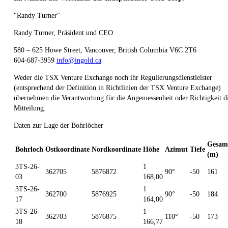
"Randy Turner"
Randy Turner, Präsident und CEO
580 – 625 Howe Street, Vancouver, British Columbia V6C 2T6
604-687-3959
info@ingold.ca
Weder die TSX Venture Exchange noch ihr Regulierungsdienstleister
(entsprechend der Definition in Richtlinien der TSX Venture Exchange)
übernehmen die Verantwortung für die Angemessenheit oder Richtigkeit d
Mitteilung.
Daten zur Lage der Bohrlöcher
Gesam
Bohrloch
Ostkoordinate
Nordkoordinate
Höhe
Azimut
Tiefe
(m)
3TS-26-
1
362705
5876872
90°
-50
161
03
168,00
3TS-26-
1
362700
5876925
90°
-50
184
17
164,00
3TS-26-
1
362703
5876875
110°
-50
173
18
166,77