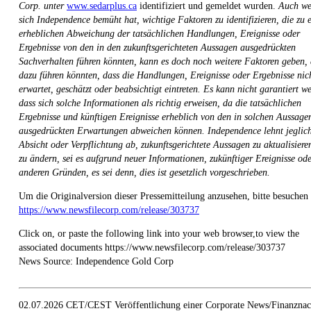
Corp. unter
www.sedarplus.ca
identifiziert und gemeldet wurden.
Auch w
sich Independence bemüht hat, wichtige Faktoren zu identifizieren, die zu 
erheblichen Abweichung der tatsächlichen Handlungen, Ereignisse oder
Ergebnisse von den in den zukunftsgerichteten Aussagen ausgedrückten
Sachverhalten führen könnten, kann es doch noch weitere Faktoren geben, 
dazu führen könnten, dass die Handlungen, Ereignisse oder Ergebnisse nic
erwartet, geschätzt oder beabsichtigt eintreten. Es kann nicht garantiert w
dass sich solche Informationen als richtig erweisen, da die tatsächlichen
Ergebnisse und künftigen Ereignisse erheblich von den in solchen Aussage
ausgedrückten Erwartungen abweichen können. Independence lehnt jeglic
Absicht oder Verpflichtung ab, zukunftsgerichtete Aussagen zu aktualisiere
zu ändern, sei es aufgrund neuer Informationen, zukünftiger Ereignisse od
anderen Gründen, es sei denn, dies ist gesetzlich vorgeschrieben.
Um die Originalversion dieser Pressemitteilung anzusehen, bitte besuchen 
https://www.newsfilecorp.com/release/303737
Click on, or paste the following link into your web browser,to view the
associated documents https://www.newsfilecorp.com/release/303737
News Source: Independence Gold Corp
02.07.2026 CET/CEST Veröffentlichung einer Corporate News/Finanznach