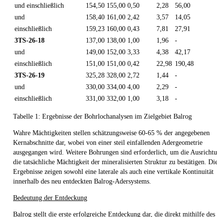
und einschließlich
154,50
155,00
0,50
2,28
56,00
und
158,40
161,00
2,42
3,57
14,05
einschließlich
159,23
160,00
0,43
7,81
27,91
3TS-26-18
137,00
138,00
1,00
1,96
-
und
149,00
152,00
3,33
4,38
42,17
einschließlich
151,00
151,00
0,42
22,98
190,48
3TS-26-19
325,28
328,00
2,72
1,44
-
und
330,00
334,00
4,00
2,29
-
einschließlich
331,00
332,00
1,00
3,18
-
Tabelle 1: Ergebnisse der Bohrlochanalysen im Zielgebiet Balrog
Wahre Mächtigkeiten stellen schätzungsweise 60-65 % der angegebenen
Kernabschnitte dar, wobei von einer steil einfallenden Adergeometrie
ausgegangen wird. Weitere Bohrungen sind erforderlich, um die Ausricht
die tatsächliche Mächtigkeit der mineralisierten Struktur zu bestätigen. Di
Ergebnisse zeigen sowohl eine laterale als auch eine vertikale Kontinuität
innerhalb des neu entdeckten Balrog-Adersystems.
Bedeutung der Entdeckung
Balrog stellt die erste erfolgreiche Entdeckung dar, die direkt mithilfe des