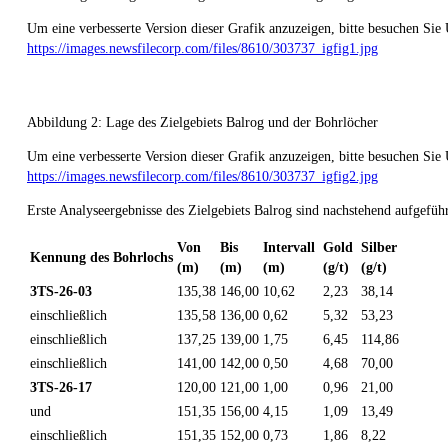
Um eine verbesserte Version dieser Grafik anzuzeigen, bitte besuchen Sie
https://images.newsfilecorp.com/files/8610/303737_igfig1.jpg
Abbildung 2: Lage des Zielgebiets Balrog und der Bohrlöcher
Um eine verbesserte Version dieser Grafik anzuzeigen, bitte besuchen Sie
https://images.newsfilecorp.com/files/8610/303737_igfig2.jpg
Erste Analyseergebnisse des Zielgebiets Balrog sind nachstehend aufgeführ
Von
Bis
Intervall
Gold
Silber
Kennung des Bohrlochs
(m)
(m)
(m)
(g/t)
(g/t)
3TS-26-03
135,38
146,00
10,62
2,23
38,14
einschließlich
135,58
136,00
0,62
5,32
53,23
einschließlich
137,25
139,00
1,75
6,45
114,86
einschließlich
141,00
142,00
0,50
4,68
70,00
3TS-26-17
120,00
121,00
1,00
0,96
21,00
und
151,35
156,00
4,15
1,09
13,49
einschließlich
151,35
152,00
0,73
1,86
8,22