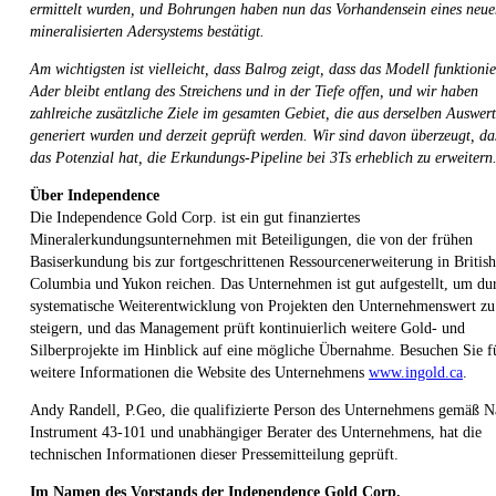
ermittelt wurden, und Bohrungen haben nun das Vorhandensein eines neue
mineralisierten Adersystems bestätigt.
Am wichtigsten ist vielleicht, dass Balrog zeigt, dass das Modell funktionie
Ader bleibt entlang des Streichens und in der Tiefe offen, und wir haben
zahlreiche zusätzliche Ziele im gesamten Gebiet, die aus derselben Auswer
generiert wurden und derzeit geprüft werden. Wir sind davon überzeugt, da
das Potenzial hat, die Erkundungs-Pipeline bei 3Ts erheblich zu erweitern
Über Independence
Die Independence Gold Corp. ist ein gut finanziertes
Mineralerkundungsunternehmen mit Beteiligungen, die von der frühen
Basiserkundung bis zur fortgeschrittenen Ressourcenerweiterung in British
Columbia und Yukon reichen. Das Unternehmen ist gut aufgestellt, um du
systematische Weiterentwicklung von Projekten den Unternehmenswert zu
steigern, und das Management prüft kontinuierlich weitere Gold- und
Silberprojekte im Hinblick auf eine mögliche Übernahme. Besuchen Sie f
weitere Informationen die Website des Unternehmens
www.ingold.ca
.
Andy Randell, P.Geo, die qualifizierte Person des Unternehmens gemäß N
Instrument 43-101 und unabhängiger Berater des Unternehmens, hat die
technischen Informationen dieser Pressemitteilung geprüft.
Im Namen des Vorstands der Independence Gold Corp.