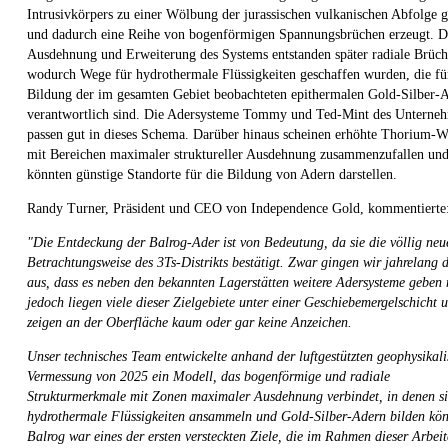
Intrusivkörpers zu einer Wölbung der jurassischen vulkanischen Abfolge g
und dadurch eine Reihe von bogenförmigen Spannungsbrüchen erzeugt. 
Ausdehnung und Erweiterung des Systems entstanden später radiale Brüch
wodurch Wege für hydrothermale Flüssigkeiten geschaffen wurden, die fü
Bildung der im gesamten Gebiet beobachteten epithermalen Gold-Silber-
verantwortlich sind. Die Adersysteme Tommy und Ted-Mint des Unterne
passen gut in dieses Schema. Darüber hinaus scheinen erhöhte Thorium-W
mit Bereichen maximaler struktureller Ausdehnung zusammenzufallen un
könnten günstige Standorte für die Bildung von Adern darstellen.
Randy Turner, Präsident und CEO von Independence Gold, kommentierte
"Die Entdeckung der Balrog-Ader ist von Bedeutung, da sie die völlig neu
Betrachtungsweise des 3Ts-Distrikts bestätigt. Zwar gingen wir jahrelang 
aus, dass es neben den bekannten Lagerstätten weitere Adersysteme geben 
jedoch liegen viele dieser Zielgebiete unter einer Geschiebemergelschicht 
zeigen an der Oberfläche kaum oder gar keine Anzeichen.
Unser technisches Team entwickelte anhand der luftgestützten geophysikal
Vermessung von 2025 ein Modell, das bogenförmige und radiale
Strukturmerkmale mit Zonen maximaler Ausdehnung verbindet, in denen s
hydrothermale Flüssigkeiten ansammeln und Gold-Silber-Adern bilden kön
Balrog war eines der ersten versteckten Ziele, die im Rahmen dieser Arbei