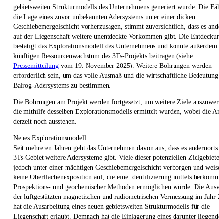
gebietsweiten Strukturmodells des Unternehmens generiert wurde. Die Fäh
die Lage eines zuvor unbekannten Adersystems unter einer dicken
Geschiebemergelschicht vorherzusagen, stimmt zuversichtlich, dass es an
auf der Liegenschaft weitere unentdeckte Vorkommen gibt. Die Entdecku
bestätigt das Explorationsmodell des Unternehmens und könnte außerdem
künftigen Ressourcenwachstum des 3Ts-Projekts beitragen (siehe
Pressemitteilung
vom 19. November 2025). Weitere Bohrungen werden
erforderlich sein, um das volle Ausmaß und die wirtschaftliche Bedeutung
Balrog-Adersystems zu bestimmen.
Die Bohrungen am Projekt werden fortgesetzt, um weitere Ziele auszuwer
die mithilfe desselben Explorationsmodells ermittelt wurden, wobei die A
derzeit noch ausstehen.
Neues Explorationsmodell
Seit mehreren Jahren geht das Unternehmen davon aus, dass es andernorts
3Ts-Gebiet weitere Adersysteme gibt. Viele dieser potenziellen Zielgebiete
jedoch unter einer mächtigen Geschiebemergelschicht verborgen und weis
keine Oberflächenexposition auf, die eine Identifizierung mittels herkömm
Prospektions- und geochemischer Methoden ermöglichen würde. Die Aus
der luftgestützten magnetischen und radiometrischen Vermessung im Jahr
hat die Ausarbeitung eines neuen gebietsweiten Strukturmodells für die
Liegenschaft erlaubt. Demnach hat die Einlagerung eines darunter liegend