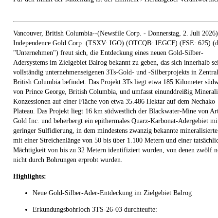
Vancouver, British Columbia--(Newsfile Corp. - Donnerstag, 2. Juli 2026)
Independence Gold Corp. (TSXV: IGO) (OTCQB: IEGCF) (FSE: 625) (d
"Unternehmen") freut sich, die Entdeckung eines neuen Gold-Silber-
Adersystems im Zielgebiet Balrog bekannt zu geben, das sich innerhalb se
vollständig unternehmenseigenen 3Ts-Gold- und -Silberprojekts in Zentra
British Columbia befindet. Das Projekt 3Ts liegt etwa 185 Kilometer südw
von Prince George, British Columbia, und umfasst einunddreißig Mineral
Konzessionen auf einer Fläche von etwa 35.486 Hektar auf dem Nechako
Plateau. Das Projekt liegt 16 km südwestlich der Blackwater-Mine von Ar
Gold Inc. und beherbergt ein epithermales Quarz-Karbonat-Adergebiet mi
geringer Sulfidierung, in dem mindestens zwanzig bekannte mineralisiert
mit einer Streichenlänge von 50 bis über 1.100 Metern und einer tatsächli
Mächtigkeit von bis zu 32 Metern identifiziert wurden, von denen zwölf 
nicht durch Bohrungen erprobt wurden.
Highlights:
Neue Gold-Silber-Ader-Entdeckung im Zielgebiet Balrog
Erkundungsbohrloch 3TS-26-03 durchteufte: