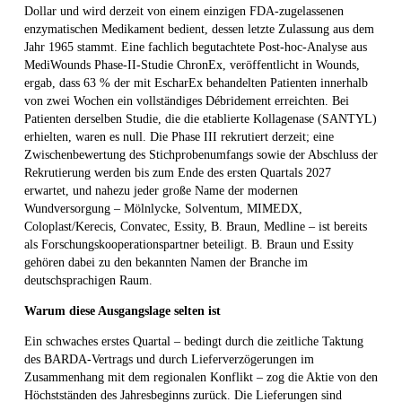
Dollar und wird derzeit von einem einzigen FDA-zugelassenen
enzymatischen Medikament bedient, dessen letzte Zulassung aus dem
Jahr 1965 stammt. Eine fachlich begutachtete Post-hoc-Analyse aus
MediWounds Phase-II-Studie ChronEx, veröffentlicht in Wounds,
ergab, dass 63 % der mit EscharEx behandelten Patienten innerhalb
von zwei Wochen ein vollständiges Débridement erreichten. Bei
Patienten derselben Studie, die die etablierte Kollagenase (SANTYL)
erhielten, waren es null. Die Phase III rekrutiert derzeit; eine
Zwischenbewertung des Stichprobenumfangs sowie der Abschluss der
Rekrutierung werden bis zum Ende des ersten Quartals 2027
erwartet, und nahezu jeder große Name der modernen
Wundversorgung – Mölnlycke, Solventum, MIMEDX,
Coloplast/Kerecis, Convatec, Essity, B. Braun, Medline – ist bereits
als Forschungskooperationspartner beteiligt. B. Braun und Essity
gehören dabei zu den bekannten Namen der Branche im
deutschsprachigen Raum.
Warum diese Ausgangslage selten ist
Ein schwaches erstes Quartal – bedingt durch die zeitliche Taktung
des BARDA-Vertrags und durch Lieferverzögerungen im
Zusammenhang mit dem regionalen Konflikt – zog die Aktie von den
Höchstständen des Jahresbeginns zurück. Die Lieferungen sind