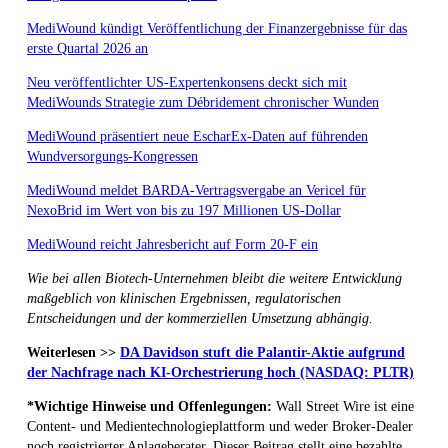
MediWound kündigt Veröffentlichung der Finanzergebnisse für das
erste Quartal 2026 an
Neu veröffentlichter US-Expertenkonsens deckt sich mit
MediWounds Strategie zum Débridement chronischer Wunden
MediWound präsentiert neue EscharEx-Daten auf führenden
Wundversorgungs-Kongressen
MediWound meldet BARDA-Vertragsvergabe an Vericel für
NexoBrid im Wert von bis zu 197 Millionen US-Dollar
MediWound reicht Jahresbericht auf Form 20-F ein
Wie bei allen Biotech-Unternehmen bleibt die weitere Entwicklung
maßgeblich von klinischen Ergebnissen, regulatorischen
Entscheidungen und der kommerziellen Umsetzung abhängig.
Weiterlesen >>
DA Davidson stuft die Palantir-Aktie aufgrund
der Nachfrage nach KI-Orchestrierung hoch (NASDAQ: PLTR)
*Wichtige Hinweise und Offenlegungen:
Wall Street Wire ist eine
Content- und Medientechnologieplattform und weder Broker-Dealer
noch registrierter Anlageberater. Dieser Beitrag stellt eine bezahlte