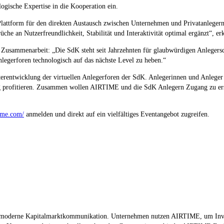
gische Expertise in die Kooperation ein.
Plattform für den direkten Austausch zwischen Unternehmen und Privatanlegern
che an Nutzerfreundlichkeit, Stabilität und Interaktivität optimal ergänzt“, e
Zusammenarbeit: „Die SdK steht seit Jahrzehnten für glaubwürdigen Anlegersc
legerforen technologisch auf das nächste Level zu heben.“
rentwicklung der virtuellen Anlegerforen der SdK. Anlegerinnen und Anleger s
ung profitieren. Zusammen wollen AIRTIME und die SdK Anlegern Zugang zu ers
ime.com/
anmelden und direkt auf ein vielfältiges Eventangebot zugreifen.
und moderne Kapitalmarktkommunikation. Unternehmen nutzen AIRTIME, um Invest