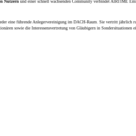
ten Nutzern
und einer schnell wachsenden Community verbindet AIRTIME Emittent
lieder eine führende Anlegervereinigung im DACH-Raum. Sie vertritt jährlich
onären sowie die Interessensvertretung von Gläubigern in Sondersituationen e