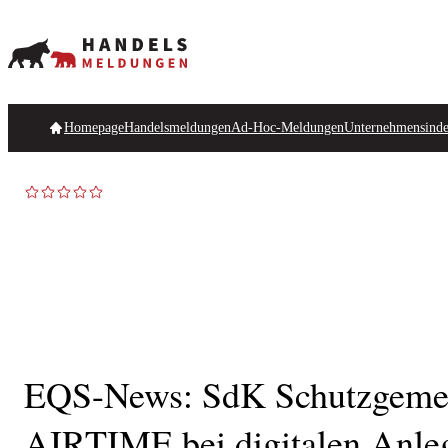
Homepage
Handelsmeldungen
Ad-Hoc-Meldungen
Unternehmensind
EQS-News: SdK Schutzgemeins
AIRTIME bei digitalen Anle