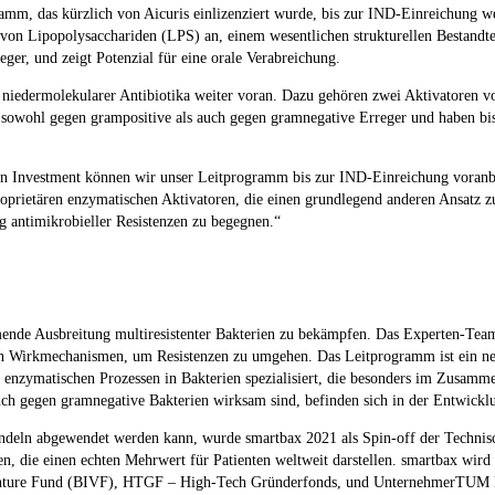
ramm, das kürzlich von Aicuris einlizenziert wurde, bis zur IND-Einreichung we
se von Lipopolysacchariden (LPS) an, einem wesentlichen strukturellen Besta
ger, und zeigt Potenzial für eine orale Verabreichung.
e niedermolekularer Antibiotika weiter voran. Dazu gehören zwei Aktivatoren v
owohl gegen grampositive als auch gegen gramnegative Erreger und haben bisl
n Investment können wir unser Leitprogramm bis zur IND-Einreichung voranbr
e proprietären enzymatischen Aktivatoren, die einen grundlegend anderen Ansat
 antimikrobieller Resistenzen zu begegnen.“
mende Ausbreitung multiresistenter Bakterien zu bekämpfen. Das Experten-Tea
ven Wirkmechanismen, um Resistenzen zu umgehen. Das Leitprogramm ist ein ne
n enzymatischen Prozessen in Bakterien spezialisiert, die besonders im Zusam
auch gegen gramnegative Bakterien wirksam sind, befinden sich in der Entwickl
andeln abgewendet werden kann, wurde smartbax 2021 als Spin-off der Techni
, die einen echten Mehrwert für Patienten weltweit darstellen. smartbax wird
 Venture Fund (BIVF), HTGF – High-Tech Gründerfonds, und UnternehmerTUM F