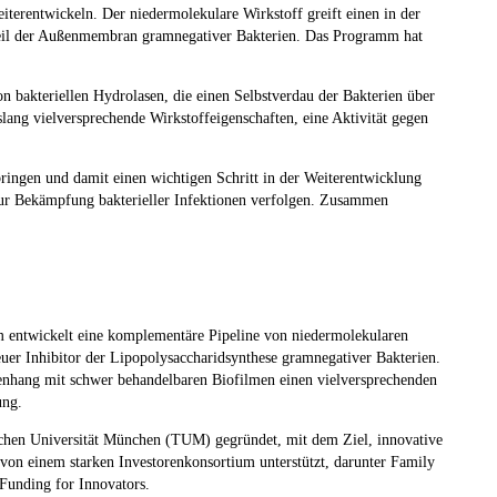
iterentwickeln. Der niedermolekulare Wirkstoff greift einen in der
ndteil der Außenmembran gramnegativer Bakterien. Das Programm hat
on bakteriellen Hydrolasen, die einen Selbstverdau der Bakterien über
ang vielversprechende Wirkstoffeigenschaften, eine Aktivität gegen
ingen und damit einen wichtigen Schritt in der Weiterentwicklung
z zur Bekämpfung bakterieller Infektionen verfolgen. Zusammen
m entwickelt eine komplementäre Pipeline von niedermolekularen
uer Inhibitor der Lipopolysaccharidsynthese gramnegativer Bakterien.
menhang mit schwer behandelbaren Biofilmen einen vielversprechenden
ung.
schen Universität München (TUM) gegründet, mit dem Ziel, innovative
 von einem starken Investorenkonsortium unterstützt, darunter Family
unding for Innovators.