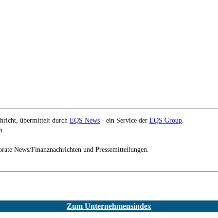
richt, übermittelt durch
EQS News
- ein Service der
EQS Group
.
h.
orate News/Finanznachrichten und Pressemitteilungen.
Zum Unternehmensindex