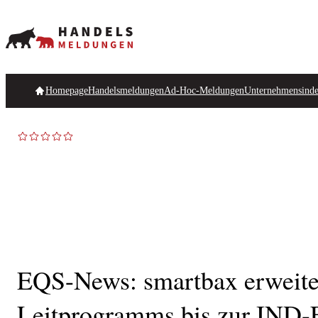
Homepage
Handelsmeldungen
Ad-Hoc-Meldungen
Unternehmensind
EQS-News: smartbax erweiter
Leitprogramms bis zur IND-