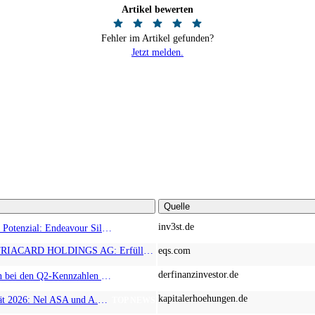
Artikel bewerten
Fehler im Artikel gefunden?
Jetzt melden.
Quelle
inv3st.de
Rohstoffaktien mit Potenzial: Endeavour Silver, Almonty Industries und Agnico Eagle im Fokus!
TOP NEWS
EQS-News: AUSTRIACARD HOLDINGS AG: Erfüllung der aufschiebenden Bedingung betreffend die kartellrechtlichen Freigaben im Zusammenhang mit dem freiwilligen Übernahmeangebot von DNP
eqs.com
derfinanzinvestor.de
Chancen & Risiken bei den Q2-Kennzahlen – Adobe, Almonty Industries, Apple, Microsoft
TOP NEWS
kapitalerhoehungen.de
Wasserstoff-Realität 2026: Nel ASA und A.H.T. Syngas liefern während sich BP zurückzieht
TOP NEWS