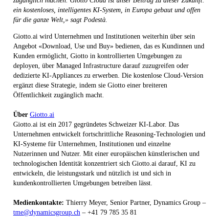
zugänglich machen. Giotto Cloud ist unser Beitrag zu dieser Zukunft:
ein kostenloses, intelligentes KI-System, in Europa gebaut und offen
für die ganze Welt,» sagt Podestà.
Giotto.ai wird Unternehmen und Institutionen weiterhin über sein
Angebot «Download, Use und Buy» bedienen, das es Kundinnen und
Kunden ermöglicht, Giotto in kontrollierten Umgebungen zu
deployen, über Managed Infrastructure darauf zuzugreifen oder
dedizierte KI-Appliances zu erwerben. Die kostenlose Cloud-Version
ergänzt diese Strategie, indem sie Giotto einer breiteren
Öffentlichkeit zugänglich macht.
Über
Giotto.ai
Giotto.ai ist ein 2017 gegründetes Schweizer KI-Labor. Das
Unternehmen entwickelt fortschrittliche Reasoning-Technologien und
KI-Systeme für Unternehmen, Institutionen und einzelne
Nutzerinnen und Nutzer. Mit einer europäischen künstlerischen und
technologischen Identität konzentriert sich Giotto.ai darauf, KI zu
entwickeln, die leistungsstark und nützlich ist und sich in
kundenkontrollierten Umgebungen betreiben lässt.
Medienkontakte:
Thierry Meyer, Senior Partner, Dynamics Group –
tme@dynamicsgroup.ch
– +41 79 785 35 81