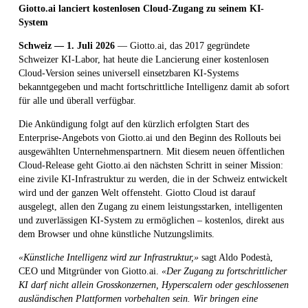
Giotto.ai lanciert kostenlosen Cloud-Zugang zu seinem KI-
System
Schweiz — 1. Juli 2026
— Giotto.ai, das 2017 gegründete
Schweizer KI-Labor, hat heute die Lancierung einer kostenlosen
Cloud-Version seines universell einsetzbaren KI-Systems
bekanntgegeben und macht fortschrittliche Intelligenz damit ab sofort
für alle und überall verfügbar.
Die Ankündigung folgt auf den kürzlich erfolgten Start des
Enterprise-Angebots von Giotto.ai und den Beginn des Rollouts bei
ausgewählten Unternehmenspartnern. Mit diesem neuen öffentlichen
Cloud-Release geht Giotto.ai den nächsten Schritt in seiner Mission:
eine zivile KI-Infrastruktur zu werden, die in der Schweiz entwickelt
wird und der ganzen Welt offensteht. Giotto Cloud ist darauf
ausgelegt, allen den Zugang zu einem leistungsstarken, intelligenten
und zuverlässigen KI-System zu ermöglichen – kostenlos, direkt aus
dem Browser und ohne künstliche Nutzungslimits.
«Künstliche Intelligenz wird zur Infrastruktur,»
sagt Aldo Podestà,
CEO und Mitgründer von Giotto.ai.
«Der Zugang zu fortschrittlicher
KI darf nicht allein Grosskonzernen, Hyperscalern oder geschlossenen
ausländischen Plattformen vorbehalten sein. Wir bringen eine