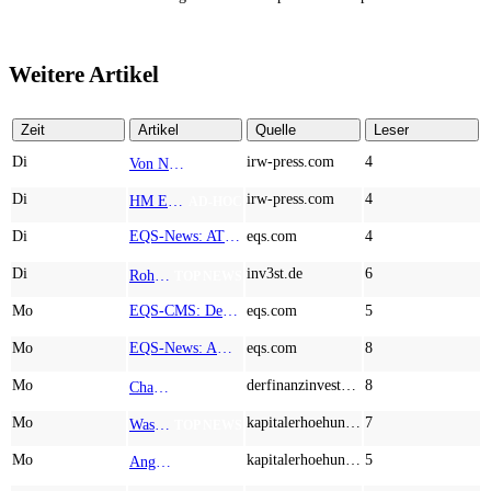
Weitere Artikel
Zeit
Artikel
Quelle
Leser
Di
irw-press.com
4
Von Nodestream zu Nodestream: Warum resiliente Kommunikation zu einem strategischen Faktor in der modernen Verteidigung wird
AD-HOC
Di
irw-press.com
4
HM Exploration bohrt in Lewis Pilley’s 18,45 Meter mit 1,14 % Cu, 2,42 % Zn, 16,74 g/t Ag und 0,32 g/t Au in der oberen Linse und 5,42 m mit 1,99 % Cu, 1,66 % Zn, 15,49 g/t Ag und 0,8 g/t Au in der unteren Linse
AD-HOC
Di
EQS-News: AT&S startet mit einem starken Quartal in das neue Geschäftsjahr und bestätigt den Ausblick für das Gesamtjahr
eqs.com
4
Di
inv3st.de
6
Rohstoffaktien mit Potenzial: Endeavour Silver, Almonty Industries und Agnico Eagle im Fokus!
TOP NEWS
Mo
EQS-CMS: Deutsche Telekom AG: Veröffentlichung einer Kapitalmarktinformation
eqs.com
5
Mo
EQS-News: AUSTRIACARD HOLDINGS AG: Erfüllung der aufschiebenden Bedingung betreffend die kartellrechtlichen Freigaben im Zusammenhang mit dem freiwilligen Übernahmeangebot von DNP
eqs.com
8
Mo
derfinanzinvestor.de
8
Chancen & Risiken bei den Q2-Kennzahlen – Adobe, Almonty Industries, Apple, Microsoft
TOP NEWS
Mo
kapitalerhoehungen.de
7
Wasserstoff-Realität 2026: Nel ASA und A.H.T. Syngas liefern während sich BP zurückzieht
TOP NEWS
Mo
kapitalerhoehungen.de
5
Anglo American, Globex Mining, Lundin Mining - Rohstoff-Giganten vor dem nächsten Schub
TOP NEWS