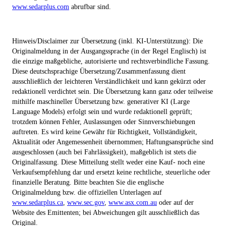
www.sedarplus.com
abrufbar sind.
Hinweis/Disclaimer zur Übersetzung (inkl. KI-Unterstützung): Die
Originalmeldung in der Ausgangssprache (in der Regel Englisch) ist
die einzige maßgebliche, autorisierte und rechtsverbindliche Fassung.
Diese deutschsprachige Übersetzung/Zusammenfassung dient
ausschließlich der leichteren Verständlichkeit und kann gekürzt oder
redaktionell verdichtet sein. Die Übersetzung kann ganz oder teilweise
mithilfe maschineller Übersetzung bzw. generativer KI (Large
Language Models) erfolgt sein und wurde redaktionell geprüft;
trotzdem können Fehler, Auslassungen oder Sinnverschiebungen
auftreten. Es wird keine Gewähr für Richtigkeit, Vollständigkeit,
Aktualität oder Angemessenheit übernommen; Haftungsansprüche sind
ausgeschlossen (auch bei Fahrlässigkeit), maßgeblich ist stets die
Originalfassung. Diese Mitteilung stellt weder eine Kauf- noch eine
Verkaufsempfehlung dar und ersetzt keine rechtliche, steuerliche oder
finanzielle Beratung. Bitte beachten Sie die englische
Originalmeldung bzw. die offiziellen Unterlagen auf
www.sedarplus.ca
,
www.sec.gov
,
www.asx.com.au
oder auf der
Website des Emittenten; bei Abweichungen gilt ausschließlich das
Original.