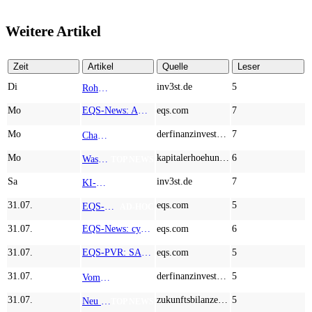
Weitere Artikel
Zeit
Artikel
Quelle
Leser
Di
inv3st.de
5
Rohstoffaktien mit Potenzial: Endeavour Silver, Almonty Industries und Agnico Eagle im Fokus!
TOP NEWS
Mo
EQS-News: AUSTRIACARD HOLDINGS AG: Erfüllung der aufschiebenden Bedingung betreffend die kartellrechtlichen Freigaben im Zusammenhang mit dem freiwilligen Übernahmeangebot von DNP
eqs.com
7
Mo
derfinanzinvestor.de
7
Chancen & Risiken bei den Q2-Kennzahlen – Adobe, Almonty Industries, Apple, Microsoft
TOP NEWS
Mo
kapitalerhoehungen.de
6
Wasserstoff-Realität 2026: Nel ASA und A.H.T. Syngas liefern während sich BP zurückzieht
TOP NEWS
Sa
inv3st.de
7
KI-Revolution im Mittelstand: Salesforce und Oracle bedienen Konzerne, Miivo AI entlastet den Mittelstand
TOP NEWS
31.07.
eqs.com
5
EQS-Adhoc: Branicks Group AG: Lock-Up Vereinbarungen über die Restrukturierung der Anleihe und der Schuldscheindarlehen vollumfänglich wirksam geworden
AD-HOC
31.07.
EQS-News: cyan AG baut Präsenz in Europa mit der Einführung von Cybersicherheitslösungen bei Orange Romania weiter aus
eqs.com
6
31.07.
EQS-PVR: SAP SE: Korrektur einer Veröffentlichung vom 21.07.2026 gemäß § 40 Abs. 1 WpHG mit dem Ziel der europaweiten Verbreitung
eqs.com
5
31.07.
derfinanzinvestor.de
5
Vom robusten Dividenden-Giganten über Cleantech bis zum KI-getriebenen Turnaround - dynaCERT, McDonald's, ServiceNow, TeamViewer
TOP NEWS
31.07.
zukunftsbilanzen.de
5
Neu im Index und gleich abgestraft: Hochtief, Almonty Industries, AT&S und Marvell Technology im Härtetest
TOP NEWS