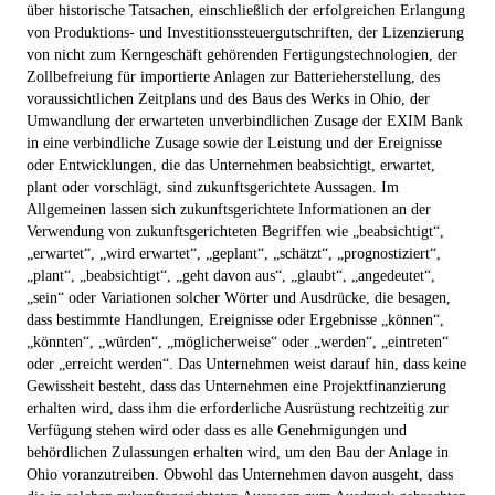
über historische Tatsachen, einschließlich der erfolgreichen Erlangung
von Produktions- und Investitionssteuergutschriften, der Lizenzierung
von nicht zum Kerngeschäft gehörenden Fertigungstechnologien, der
Zollbefreiung für importierte Anlagen zur Batterieherstellung, des
voraussichtlichen Zeitplans und des Baus des Werks in Ohio, der
Umwandlung der erwarteten unverbindlichen Zusage der EXIM Bank
in eine verbindliche Zusage sowie der Leistung und der Ereignisse
oder Entwicklungen, die das Unternehmen beabsichtigt, erwartet,
plant oder vorschlägt, sind zukunftsgerichtete Aussagen. Im
Allgemeinen lassen sich zukunftsgerichtete Informationen an der
Verwendung von zukunftsgerichteten Begriffen wie „beabsichtigt“,
„erwartet“, „wird erwartet“, „geplant“, „schätzt“, „prognostiziert“,
„plant“, „beabsichtigt“, „geht davon aus“, „glaubt“, „angedeutet“,
„sein“ oder Variationen solcher Wörter und Ausdrücke, die besagen,
dass bestimmte Handlungen, Ereignisse oder Ergebnisse „können“,
„könnten“, „würden“, „möglicherweise“ oder „werden“, „eintreten“
oder „erreicht werden“. Das Unternehmen weist darauf hin, dass keine
Gewissheit besteht, dass das Unternehmen eine Projektfinanzierung
erhalten wird, dass ihm die erforderliche Ausrüstung rechtzeitig zur
Verfügung stehen wird oder dass es alle Genehmigungen und
behördlichen Zulassungen erhalten wird, um den Bau der Anlage in
Ohio voranzutreiben. Obwohl das Unternehmen davon ausgeht, dass