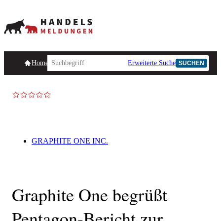
Homepage
Handelsmeldungen
Ad-Hoc-Meldungen
Erweiterte Suche
Unternehmensind
SUCHEN
AD-HOC
GRAPHITE ONE INC.
Graphite One begrüßt
Pentagon-Bericht zur