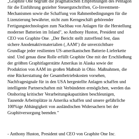
„Graphite One begrüßt die pragmatischen Empfehlungen des Pentagon
für die Einführung gezielter Steuergutschriften, Co-Investment-
Mechanismen sowie die Schaffung von Rahmenbedingungen für die
Lizenzierung bewährter, nicht zum Kerngeschäft gehörender
Fertigungstechnologien zum Nachbau von Anlagen für die Herstellung
moderner Batterien im Inland“, so Anthony Huston, President und
CEO von Graphite One. „Der Bericht stellt zutreffend fest, dass
sichere Anodenaktivmaterialien (‚
AAM
‘) die unverzichtbare
Grundlage jeder resilienten US-amerikanischen Batterie-Lieferkette
sind. Und genau diese Rolle erfüllt Graphite One mit der Erschließung
der größten Graphitlagerstätte Amerikas in Alaska sowie der
Produktion von AAM im großen Maßstab in Ohio. Maßnahmen, die
eine Rückerstattung der Gesamtbetriebskosten vorsehen,
Nachfragesignale für in den USA hergestellte Anlagen schaffen und
intelligente Partnerschaften mit Verbündeten ermöglichen, werden das
Onshoring kritischer Verarbeitungskapazitäten beschleunigen,
Tausende Arbeitsplätze in Amerika schaffen und unsere gefährliche
100%ige Abhängigkeit von ausländischen Widersachern bei der
Graphitversorgung beenden.“
- Anthony Huston, President und CEO von Graphite One Inc.