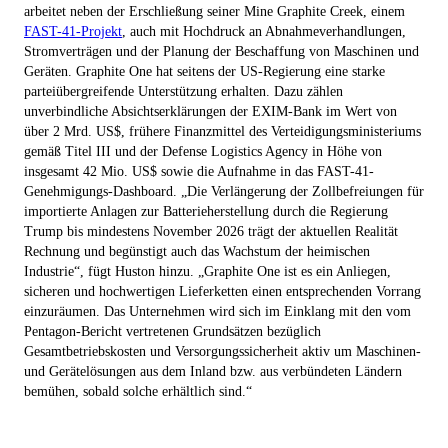
arbeitet neben der Erschließung seiner Mine Graphite Creek, einem
FAST-41-Projekt
, auch mit Hochdruck an Abnahmeverhandlungen,
Stromverträgen und der Planung der Beschaffung von Maschinen und
Geräten. Graphite One hat seitens der US-Regierung eine starke
parteiübergreifende Unterstützung erhalten. Dazu zählen
unverbindliche Absichtserklärungen der EXIM-Bank im Wert von
über 2 Mrd. US$, frühere Finanzmittel des Verteidigungsministeriums
gemäß Titel III und der Defense Logistics Agency in Höhe von
insgesamt 42 Mio. US$ sowie die Aufnahme in das FAST-41-
Genehmigungs-Dashboard. „Die Verlängerung der Zollbefreiungen für
importierte Anlagen zur Batterieherstellung durch die Regierung
Trump bis mindestens November 2026 trägt der aktuellen Realität
Rechnung und begünstigt auch das Wachstum der heimischen
Industrie“, fügt Huston hinzu. „Graphite One ist es ein Anliegen,
sicheren und hochwertigen Lieferketten einen entsprechenden Vorrang
einzuräumen. Das Unternehmen wird sich im Einklang mit den vom
Pentagon-Bericht vertretenen Grundsätzen bezüglich
Gesamtbetriebskosten und Versorgungssicherheit aktiv um Maschinen-
und Gerätelösungen aus dem Inland bzw. aus verbündeten Ländern
bemühen, sobald solche erhältlich sind.“