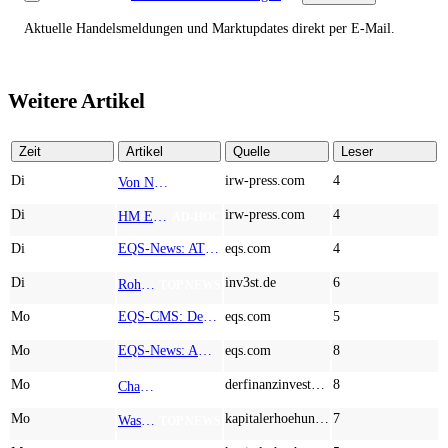
Aktuelle Handelsmeldungen und Marktupdates direkt per E-Mail.
Weitere Artikel
Zeit
Artikel
Quelle
Leser
Di
irw-press.com
4
Von Nodestream zu Nodestream: Warum resiliente Kommunikation zu einem strategischen Faktor in der modernen Verteidigung wird
AD-HOC
Di
irw-press.com
4
HM Exploration bohrt in Lewis Pilley’s 18,45 Meter mit 1,14 % Cu, 2,42 % Zn, 16,74 g/t Ag und 0,32 g/t Au in der oberen Linse und 5,42 m mit 1,99 % Cu, 1,66 % Zn, 15,49 g/t Ag und 0,8 g/t Au in der unteren Linse
AD-HOC
Di
EQS-News: AT&S startet mit einem starken Quartal in das neue Geschäftsjahr und bestätigt den Ausblick für das Gesamtjahr
eqs.com
4
Di
inv3st.de
6
Rohstoffaktien mit Potenzial: Endeavour Silver, Almonty Industries und Agnico Eagle im Fokus!
TOP NEWS
Mo
EQS-CMS: Deutsche Telekom AG: Veröffentlichung einer Kapitalmarktinformation
eqs.com
5
Mo
EQS-News: AUSTRIACARD HOLDINGS AG: Erfüllung der aufschiebenden Bedingung betreffend die kartellrechtlichen Freigaben im Zusammenhang mit dem freiwilligen Übernahmeangebot von DNP
eqs.com
8
Mo
derfinanzinvestor.de
8
Chancen & Risiken bei den Q2-Kennzahlen – Adobe, Almonty Industries, Apple, Microsoft
TOP NEWS
Mo
kapitalerhoehungen.de
7
Wasserstoff-Realität 2026: Nel ASA und A.H.T. Syngas liefern während sich BP zurückzieht
TOP NEWS