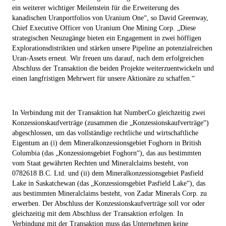
ein weiterer wichtiger Meilenstein für die Erweiterung des
kanadischen Uranportfolios von Uranium One“, so David Greenway,
Chief Executive Officer von Uranium One Mining Corp. „Diese
strategischen Neuzugänge bieten ein Engagement in zwei höffigen
Explorationsdistrikten und stärken unsere Pipeline an potenzialreichen
Uran-Assets erneut. Wir freuen uns darauf, nach dem erfolgreichen
Abschluss der Transaktion die beiden Projekte weiterzuentwickeln und
einen langfristigen Mehrwert für unsere Aktionäre zu schaffen.“
In Verbindung mit der Transaktion hat NumberCo gleichzeitig zwei
Konzessionskaufverträge (zusammen die „
Konzessionskaufverträge
“)
abgeschlossen, um das vollständige rechtliche und wirtschaftliche
Eigentum an (i) dem Mineralkonzessionsgebiet Foghorn in British
Columbia (das „
Konzessionsgebiet Foghorn
“), das aus bestimmten
vom Staat gewährten Rechten und Mineralclaims besteht, von
0782618 B.C. Ltd. und (ii) dem Mineralkonzessionsgebiet Pasfield
Lake in Saskatchewan (das „
Konzessionsgebiet Pasfield Lake
“), das
aus bestimmten Mineralclaims besteht, von Zadar Minerals Corp. zu
erwerben. Der Abschluss der Konzessionskaufverträge soll vor oder
gleichzeitig mit dem Abschluss der Transaktion erfolgen. In
Verbindung mit der Transaktion muss das Unternehmen keine