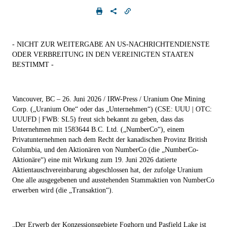
- NICHT ZUR WEITERGABE AN US-NACHRICHTENDIENSTE
ODER VERBREITUNG IN DEN VEREINIGTEN STAATEN
BESTIMMT -
Vancouver, BC – 26. Juni 2026 / IRW-Press / Uranium One Mining
Corp. („Uranium One“
oder das
„Unternehmen“) (CSE: UUU | OTC:
UUUFD | FWB: SL5)
freut sich bekannt zu geben, dass das
Unternehmen mit 1583644 B.C. Ltd. („
NumberCo
“), einem
Privatunternehmen nach dem Recht der kanadischen Provinz British
Columbia, und den Aktionären von NumberCo (die „
NumberCo-
Aktionäre
“) eine mit Wirkung zum 19. Juni 2026 datierte
Aktientauschvereinbarung abgeschlossen hat, der zufolge Uranium
One alle ausgegebenen und ausstehenden Stammaktien von NumberCo
erwerben wird (die „
Transaktion
“).
„Der Erwerb der Konzessionsgebiete Foghorn und Pasfield Lake ist