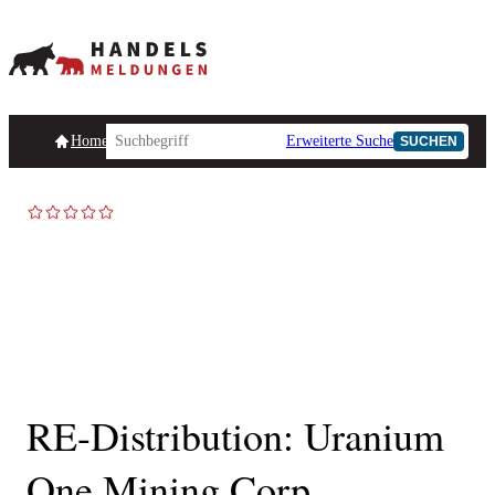
Homepage
Handelsmeldungen
Ad-Hoc-Meldungen
Erweiterte Suche
Unternehmensind
SUCHEN
AD-HOC
RE-Distribution: Uranium
One Mining Corp.