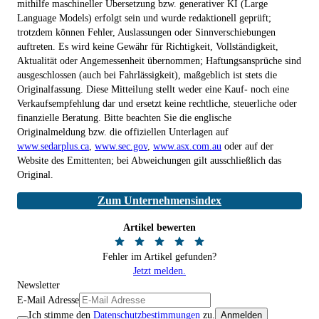
mithilfe maschineller Übersetzung bzw. generativer KI (Large
Language Models) erfolgt sein und wurde redaktionell geprüft;
trotzdem können Fehler, Auslassungen oder Sinnverschiebungen
auftreten. Es wird keine Gewähr für Richtigkeit, Vollständigkeit,
Aktualität oder Angemessenheit übernommen; Haftungsansprüche sind
ausgeschlossen (auch bei Fahrlässigkeit), maßgeblich ist stets die
Originalfassung. Diese Mitteilung stellt weder eine Kauf- noch eine
Verkaufsempfehlung dar und ersetzt keine rechtliche, steuerliche oder
finanzielle Beratung. Bitte beachten Sie die englische
Originalmeldung bzw. die offiziellen Unterlagen auf
www.sedarplus.ca
,
www.sec.gov
,
www.asx.com.au
oder auf der
Website des Emittenten; bei Abweichungen gilt ausschließlich das
Original.
Zum Unternehmensindex
Artikel bewerten
Fehler im Artikel gefunden?
Jetzt melden.
Newsletter
E-Mail Adresse
Ich stimme den
Datenschutzbestimmungen
zu.
Anmelden