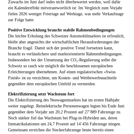
Zuwachs im Juni darf indes nicht überbewertet werden, weil dafür
ein Kalendereffekt mitverantwortlich ist: Im Vergleich zum Vorjahr
fielen 2026 weniger Feiertage auf Werktage, was mehr Verkaufstage
zur Folge hatte.
Positive Entwicklung braucht stabile Rahmenbedingungen
Die leichte Erholung des Schweizer Automobilmarktes ist erfreulich,
bleibt aber angesichts der wirtschaftlichen Herausforderungen der
Branche fragil. Damit sich der positive Trend fortsetzen kann,
braucht es verlässlichere und marktorientierte Rahmenbedingungen.
Insbesondere bei der Umsetzung der CO₂-Regulierung sollte die
Schweiz so rasch wie möglich die beschlossenen europäischen
Erleichterungen übernehmen. Auf einen regulatorischen «Swiss
Finish» ist zu verzichten, um Kosten- und Wettbewerbsnachteile
gegenüber dem europäischen Umfeld zu vermeiden.
Elektrifizierung setzt Wachstum fort
Die Elektrifizierung des Neuwagenmarktes hat im ersten Halbjahr
weiter zugelegt. Reinelektrische Personenwagen legten bis Ende Juni
gegenüber dem Vorjahr um 20,2 Prozent auf 27’889 Fahrzeuge zu.
Noch stärker fiel das Wachstum bei Plug-in-Hybriden aus, deren
Immatrikulationen um 24,7 Prozent auf 14’456 Fahrzeuge stiegen.
Gemeinsam erreichen die Steckerfahrzeuge heute bereits einen