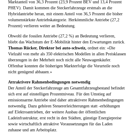
Marktanteil von 36,3 Prozent (23,9 Prozent BEV und 13,4 Prozent
PHEV). Damit kommen die Steckerfahrzeuge erstmals an die
Hybridantriebe heran, mit einem Anteil von 36,5 Prozent die bisher
volumenstärkste Antriebskategorie. Herkömmliche Antriebe (27,2
Prozent) verlieren weiter an Bedeutung.
Obwohl die fossilen Antriebe (27,2 %) an Bedeutung verlieren,
bliebt das Wachstum der E-Mobilität hinter den Erwartungen zurück.
Thomas Rücker, Direktor bei auto-schweiz,
ordnet ein: «Die
Vielzahl von mehr als 350 elektrischen Modellen in allen Preisklassen
überzeugen in der Mehrheit noch nicht alle Neuwagenkäufer.
Offenbar konnten die bisherigen Markterfolge die Vorurteile noch
nicht genügend abbauen.»
Attraktivere Rahmenbedingungen notwendig
Der Anteil der Steckerfahrzeuge am Gesamtfahrzeugbestand befindet
sich erst auf einstelligen Prozentniveau. Für den Umstieg auf
emissionsarme Antriebe sind daher attraktivere Rahmenbedingungen
notwendig. Dazu gehören Steuererleichterungen statt -erhöhungen
auf Elektroantrieben, der weitere Ausbau der öffentlichen
Ladeinfrastruktur, erst recht in den Städten, günstige Energiepreise
sowie wirtschaftlich attraktive Voraussetzungen für das Laden
zuhause und am Arbeitsplatz.