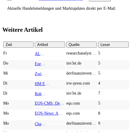
Aktuelle Handelsmeldungen und Marktupdates direkt per E-Mail.
Weitere Artikel
Zeit
Artikel
Quelle
Leser
Fr
researchanalyst.com
5
ALMONTY INDUSTRIES - Das strategische Wolfram-Bollwerk gegen Chinas Rohstoff-Monopol
TOP NEWS
Do
inv3st.de
5
Europa vor Wolfram-Schock? Konzerne wie Airbus und Siemens unter Druck – Verdoppler bei Almonty möglich?
TOP NEWS
Mi
derfinanzinvestor.de
5
Zwischen Allzeithoch und M&A-Fieber: Adidas, Commerzbank, Desert Gold
TOP NEWS
Di
irw-press.com
4
HM Exploration bohrt in Lewis Pilley’s 18,45 Meter mit 1,14 % Cu, 2,42 % Zn, 16,74 g/t Ag und 0,32 g/t Au in der oberen Linse und 5,42 m mit 1,99 % Cu, 1,66 % Zn, 15,49 g/t Ag und 0,8 g/t Au in der unteren Linse
AD-HOC
Di
inv3st.de
7
Rohstoffaktien mit Potenzial: Endeavour Silver, Almonty Industries und Agnico Eagle im Fokus!
TOP NEWS
Mo
EQS-CMS: Deutsche Telekom AG: Veröffentlichung einer Kapitalmarktinformation
eqs.com
5
Mo
EQS-News: AUSTRIACARD HOLDINGS AG: Erfüllung der aufschiebenden Bedingung betreffend die kartellrechtlichen Freigaben im Zusammenhang mit dem freiwilligen Übernahmeangebot von DNP
eqs.com
8
Mo
derfinanzinvestor.de
9
Chancen & Risiken bei den Q2-Kennzahlen – Adobe, Almonty Industries, Apple, Microsoft
TOP NEWS