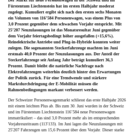
Der Markt für neue Personenwagen in der Schweiz und im
Fürstentum Liechtenstein hat im ersten Halbjahr moderat
zugelegt. Kumuliert ergibt sich nach den ersten sechs Monaten
ein Volumen von 116’584 Personenwagen, was einem Plus von
3,0 Prozent gegenüber dem schwachen Vorjahr entspricht. Mit
25’207 Neuzulassungen ist das Monatsresultat Juni gegenüber
dem Vorjahr feiertagsbedingt höher ausgefallen (+15,6%).
Reinelektrische Antriebe und Plug-in-Hybride konnten weiter
zulegen. Die sogenannten Steckerfahrzeuge machten im Juni
erstmals 40,0 Prozent der Neuzulassungen aus. Der Anteil der
Steckerfahrzeuge seit Anfang Jahr beträgt kumuliert 36,3
Prozent. Damit bleibt die natürliche Nachfrage nach
Elektrofahrzeugen weiterhin deutlich hinter den Erwartungen
der Politik zurück. Für eine Trendwende und stärkere
Marktdurchdringung der E-Mobilität müssen die
Rahmenbedingungen markant verbessert werden.
Der Schweizer Personenwagenmarkt schliesst das erste Halbjahr 2026
mit einem leichten Plus ab. Bis zum 30. Juni wurden in der Schweiz
und im Fürstentum Liechtenstein 116’584 neue Personenwagen
immatrikuliert – das sind 3,0 Prozent mehr als im entsprechenden
Vorjahreszeitraum (113'133). Im Juni lagen die Neuzulassungen mit
25'207 Fahrzeugen um 15,6 Prozent über dem Vorjahr. Dieser starke