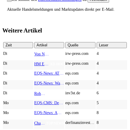
Aktuelle Handelsmeldungen und Marktupdates direkt per E-Mail.
Weitere Artikel
Zeit
Artikel
Quelle
Leser
Di
irw-press.com
4
Von Nodestream zu Nodestream: Warum resiliente Kommunikation zu einem strategischen Faktor in der modernen Verteidigung wird
AD-HOC
Di
irw-press.com
4
HM Exploration bohrt in Lewis Pilley’s 18,45 Meter mit 1,14 % Cu, 2,42 % Zn, 16,74 g/t Ag und 0,32 g/t Au in der oberen Linse und 5,42 m mit 1,99 % Cu, 1,66 % Zn, 15,49 g/t Ag und 0,8 g/t Au in der unteren Linse
AD-HOC
Di
EQS-News: AT&S startet mit einem starken Quartal in das neue Geschäftsjahr und bestätigt den Ausblick für das Gesamtjahr
eqs.com
4
Di
EQS-News: WashTec AG: Rekordumsatz von Mio. € 247,8 im ersten Halbjahr vor allem getrieben durch die Business Line Equipment; EBIT Marge bei 7,1%
eqs.com
4
Di
inv3st.de
6
Rohstoffaktien mit Potenzial: Endeavour Silver, Almonty Industries und Agnico Eagle im Fokus!
TOP NEWS
Mo
EQS-CMS: Deutsche Telekom AG: Veröffentlichung einer Kapitalmarktinformation
eqs.com
5
Mo
EQS-News: AUSTRIACARD HOLDINGS AG: Erfüllung der aufschiebenden Bedingung betreffend die kartellrechtlichen Freigaben im Zusammenhang mit dem freiwilligen Übernahmeangebot von DNP
eqs.com
8
Mo
derfinanzinvestor.de
8
Chancen & Risiken bei den Q2-Kennzahlen – Adobe, Almonty Industries, Apple, Microsoft
TOP NEWS