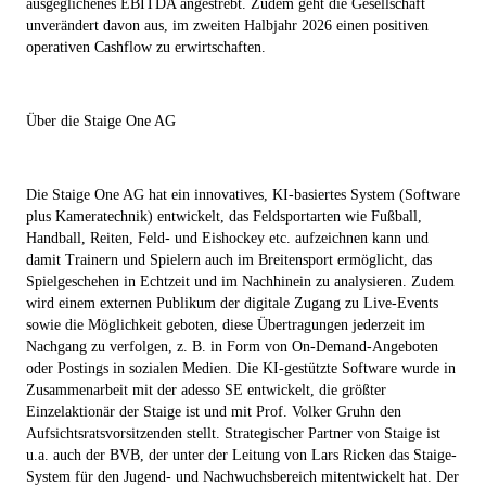
ausgeglichenes EBITDA angestrebt. Zudem geht die Gesellschaft
unverändert davon aus, im zweiten Halbjahr 2026 einen positiven
operativen Cashflow zu erwirtschaften.
Über die Staige One AG
Die Staige One AG hat ein innovatives, KI-basiertes System (Software
plus Kameratechnik) entwickelt, das Feldsportarten wie Fußball,
Handball, Reiten, Feld- und Eishockey etc. aufzeichnen kann und
damit Trainern und Spielern auch im Breitensport ermöglicht, das
Spielgeschehen in Echtzeit und im Nachhinein zu analysieren. Zudem
wird einem externen Publikum der digitale Zugang zu Live-Events
sowie die Möglichkeit geboten, diese Übertragungen jederzeit im
Nachgang zu verfolgen, z. B. in Form von On-Demand-Angeboten
oder Postings in sozialen Medien. Die KI-gestützte Software wurde in
Zusammenarbeit mit der adesso SE entwickelt, die größter
Einzelaktionär der Staige ist und mit Prof. Volker Gruhn den
Aufsichtsratsvorsitzenden stellt. Strategischer Partner von Staige ist
u.a. auch der BVB, der unter der Leitung von Lars Ricken das Staige-
System für den Jugend- und Nachwuchsbereich mitentwickelt hat. Der