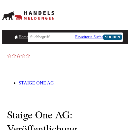
Homepage
Handelsmeldungen
Ad-Hoc-Meldungen
Erweiterte Suche
Unternehmensind
SUCHEN
AD-HOC
STAIGE ONE AG
Staige One AG:
Veröffentlichung