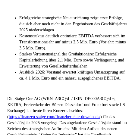
Erfolgreiche strategische Neuausrichtung zeigt erste Erfolge,
die sich aber noch nicht in den Ergebnissen des Geschäftsjahres
2025 niederschlagen
Kostenstruktur deutlich optimiert: EBITDA verbessert sich im
Transformationsjahr auf minus 2,5 Mio. Euro (Vorjahr: minus
3,5 Mio. Euro).
Starkes Vertrauenssignal der Großaktionäre: Erfolgreiche
Kapitalerhöhung über 2,1 Mio. Euro sowie Verlängerung und
Erweiterung von Gesellschafterdarlehen.
Ausblick 2026: Vorstand erwartet kräftigen Umsatzsprung auf
ca. 4,1 Mio. Euro und ein nahezu ausgeglichenes EBITDA.
Die Staige One AG (WKN: A3CQ5L / ISIN: DE000A3CQ5L6;
XETRA, Freiverkehr der Börsen Düsseldorf und Frankfurt sowie LS
Exchange) hat heute ihren Konzernabschluss
(
https://finanzen.staige.com/finanzberichte-downloads/
) für das
Geschäftsjahr 2025 vorgelegt. Das abgelaufene Geschäftsjahr stand im
Zeichen des strategischen Aufbruchs: Mit dem Aufbau des neuen
Geschäftsbereichs "Staige for Industries" hat die Gesellschaft