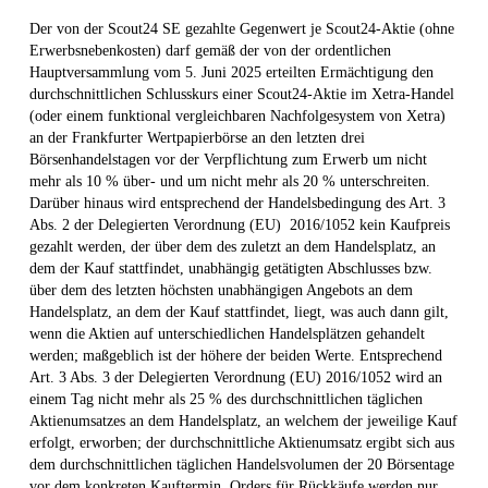
Der von der Scout24 SE gezahlte Gegenwert je Scout24-Aktie (ohne
Erwerbsnebenkosten) darf gemäß der von der ordentlichen
Hauptversammlung vom 5. Juni 2025 erteilten Ermächtigung den
durchschnittlichen Schlusskurs einer Scout24-Aktie im Xetra-Handel
(oder einem funktional vergleichbaren Nachfolgesystem von Xetra)
an der Frankfurter Wertpapierbörse an den letzten drei
Börsenhandelstagen vor der Verpflichtung zum Erwerb um nicht
mehr als 10 % über- und um nicht mehr als 20 % unterschreiten.
Darüber hinaus wird entsprechend der Handelsbedingung des Art. 3
Abs. 2 der Delegierten Verordnung (EU) 2016/1052 kein Kaufpreis
gezahlt werden, der über dem des zuletzt an dem Handelsplatz, an
dem der Kauf stattfindet, unabhängig getätigten Abschlusses bzw.
über dem des letzten höchsten unabhängigen Angebots an dem
Handelsplatz, an dem der Kauf stattfindet, liegt, was auch dann gilt,
wenn die Aktien auf unterschiedlichen Handelsplätzen gehandelt
werden; maßgeblich ist der höhere der beiden Werte. Entsprechend
Art. 3 Abs. 3 der Delegierten Verordnung (EU) 2016/1052 wird an
einem Tag nicht mehr als 25 % des durchschnittlichen täglichen
Aktienumsatzes an dem Handelsplatz, an welchem der jeweilige Kauf
erfolgt, erworben; der durchschnittliche Aktienumsatz ergibt sich aus
dem durchschnittlichen täglichen Handelsvolumen der 20 Börsentage
vor dem konkreten Kauftermin. Orders für Rückkäufe werden nur