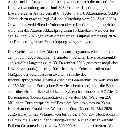
Aktienrückkaufprogramms (erneut) von der durch die ordentliche
Hauptversammlung am 5. Juni 2025 erteilten Ermächtigung zum
Erwerb eigener Aktien gemäß § 71 Abs. 1 Nr. 8 Aktiengesetz (AktG)
Gebrauch zu machen (vgl. Ad-hoc Mitteilung vom 28. April 2026).
Obwohl das verbleibende Volumen dieser Ermächtigung ausreichend
wäre, um das Aktienrückkaufprogramm fortzusetzen, wird der für
den 17. Juni 2026 geplanten ordentlichen Hauptversammlung 2026
die Erneuerung dieser Ermächtigung vorgeschlagen.
Die zweite Tranche des Aktienrückkaufprogramms wird nicht vor
dem 1. Juni 2026 beginnen (frühester möglicher Erwerbszeitpunkt)
und wird bis längstens zum 30. Dezember 2026 (spätester möglicher
Erwerbszeitpunkt) durchgeführt. In diesem Zeitraum sollen nach
Maßgabe der beschlossenen zweiten Tranche des
Rückkaufprogramms eigene Aktien der Gesellschaft im Wert von bis
zu 250 Millionen Euro (ohne Erwerbsnebenkosten) über die Börse
oder über ein multilaterales Handelssystem im Sinne von § 2 Abs. 6
Börsengesetz (BörsG) zurückgekauft werden. Der Wert von 250
Millionen Euro entspricht auf Basis des Schlusskurses im Xetra-
Handel an der Frankfurter Wertpapierbörse (Stand 29. Mai 2026:
72,25 Euro) einem Volumen von bis zu ca. 3.460.207 Stück Aktien.
Die maximale Anzahl der zurückgekauften Aktien darf in keinem
Fall ein Gesamtvolumen von 4.500.000 Aktien überschreiten. Vor