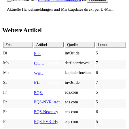
Aktuelle Handelsmeldungen und Marktupdates direkt per E-Mail.
Weitere Artikel
Zeit
Artikel
Quelle
Leser
Di
inv3st.de
5
Rohstoffaktien mit Potenzial: Endeavour Silver, Almonty Industries und Agnico Eagle im Fokus!
TOP NEWS
Mo
derfinanzinvestor.de
7
Chancen & Risiken bei den Q2-Kennzahlen – Adobe, Almonty Industries, Apple, Microsoft
TOP NEWS
Mo
kapitalerhoehungen.de
6
Wasserstoff-Realität 2026: Nel ASA und A.H.T. Syngas liefern während sich BP zurückzieht
TOP NEWS
Sa
inv3st.de
7
KI-Revolution im Mittelstand: Salesforce und Oracle bedienen Konzerne, Miivo AI entlastet den Mittelstand
TOP NEWS
Fr
eqs.com
5
EQS-Adhoc: Branicks Group AG: Lock-Up Vereinbarungen über die Restrukturierung der Anleihe und der Schuldscheindarlehen vollumfänglich wirksam geworden
AD-HOC
Fr
EQS-NVR: Adtran Holdings, Inc.: Veröffentlichung der Gesamtzahl der Stimmrechte nach § 41 WpHG mit dem Ziel der europaweiten Verbreitung
eqs.com
5
Fr
EQS-News: cyan AG baut Präsenz in Europa mit der Einführung von Cybersicherheitslösungen bei Orange Romania weiter aus
eqs.com
6
Fr
EQS-PVR: Hypoport SE: Veröffentlichung gemäß § 40 Abs. 1 WpHG mit dem Ziel der europaweiten Verbreitung
eqs.com
5