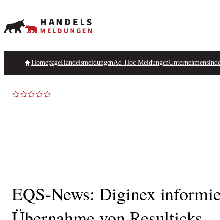
Homepage
Handelsmeldungen
Ad-Hoc-Meldungen
Unternehmensind
EQS-News: Diginex informier
Übernahme von Resulticks