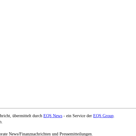
richt, übermittelt durch
EQS News
- ein Service der
EQS Group
.
h.
orate News/Finanznachrichten und Pressemitteilungen.