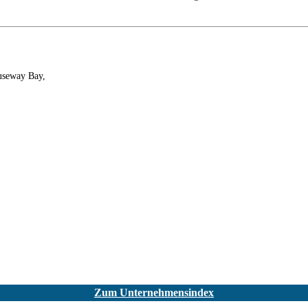
useway Bay,
Zum Unternehmensindex