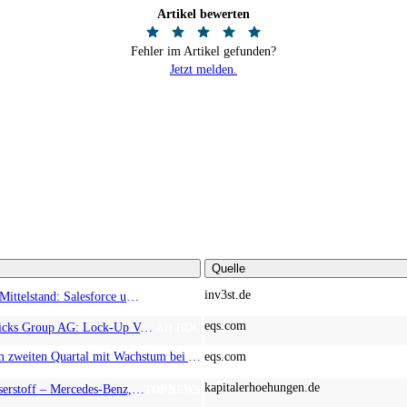
Artikel bewerten
Fehler im Artikel gefunden?
Jetzt melden.
Quelle
inv3st.de
KI-Revolution im Mittelstand: Salesforce und Oracle bedienen Konzerne, Miivo AI entlastet den Mittelstand
TOP NEWS
eqs.com
EQS-Adhoc: Branicks Group AG: Lock-Up Vereinbarungen über die Restrukturierung der Anleihe und der Schuldscheindarlehen vollumfänglich wirksam geworden
AD-HOC
EQS-News: PSI im zweiten Quartal mit Wachstum bei Auftragseingang und Umsatz
eqs.com
kapitalerhoehungen.de
Vergessen Sie Wasserstoff – Mercedes-Benz, Strategic Resources und Rio Tinto zeigen, wo wirklich Geld liegt
TOP NEWS