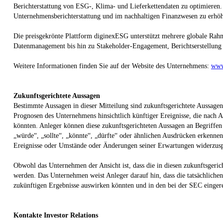
Berichterstattung von ESG-, Klima- und Lieferkettendaten zu optimieren
Unternehmensberichterstattung und im nachhaltigen Finanzwesen zu erhö
Die preisgekrönte Plattform diginexESG unterstützt mehrere globale Ra
Datenmanagement bis hin zu Stakeholder-Engagement, Berichtserstellung
Weitere Informationen finden Sie auf der Website des Unternehmens:
www
Zukunftsgerichtete Aussagen
Bestimmte Aussagen in dieser Mitteilung sind zukunftsgerichtete Aussage
Prognosen des Unternehmens hinsichtlich künftiger Ereignisse, die nach A
könnten. Anleger können diese zukunftsgerichteten Aussagen an Begriffen o
„würde“, „sollte“, „könnte“, „dürfte“ oder ähnlichen Ausdrücken erkenne
Ereignisse oder Umstände oder Änderungen seiner Erwartungen widerzuspieg
Obwohl das Unternehmen der Ansicht ist, dass die in diesen zukunftsgeric
werden. Das Unternehmen weist Anleger darauf hin, dass die tatsächlichen
zukünftigen Ergebnisse auswirken könnten und in den bei der SEC einger
Kontakte Investor Relations