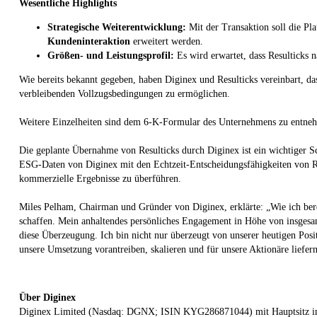
Wesentliche Highlights
Strategische Weiterentwicklung:
Mit der Transaktion soll die Pl
Kundeninteraktion
erweitert werden.
Größen- und Leistungsprofil:
Es wird erwartet, dass Resulticks n
Wie bereits bekannt gegeben, haben Diginex und Resulticks vereinbart, d
verbleibenden Vollzugsbedingungen zu ermöglichen.
Weitere Einzelheiten sind dem 6-K-Formular des Unternehmens zu entneh
Die geplante Übernahme von Resulticks durch Diginex ist ein wichtiger S
ESG-Daten von Diginex mit den Echtzeit-Entscheidungsfähigkeiten von Re
kommerzielle Ergebnisse zu überführen.
Miles Pelham, Chairman und Gründer von Diginex, erklärte: „Wie ich bere
schaffen. Mein anhaltendes persönliches Engagement in Höhe von insgesamt
diese Überzeugung. Ich bin nicht nur überzeugt von unserer heutigen Positi
unsere Umsetzung vorantreiben, skalieren und für unsere Aktionäre liefern
Über Diginex
Diginex Limited (Nasdaq: DGNX; ISIN KYG286871044) mit Hauptsitz in Lo