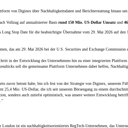
attform von Diginex über Nachhaltigkeitsdaten und Berichterstattung hinaus u
ach Vollzug auf annualisierter Basis
rund 150 Mio. US-Dollar Umsatz
und
46
as Long Stop Date für die beabsichtigte Übernahme vom 29. Mai 2026 auf den 12
men, das am 29. Mai 2026 bei der U.S. Securities and Exchange Commission e
chritt in der Entwicklung des Unternehmens hin zu einer integrierten Plattfo
sulticks soll die gemeinsame Plattform Unternehmen dabei helfen, Nachhaltig
its zuvor betont habe, bin ich fest von der Strategie von Diginex, unserem Fü
 25,4 Mio. US-Dollar, die ich seit unserem Börsengang zu einem durchschnittli
on, sondern auch zutiefst optimistisch, was unsere weitere Entwicklung betriff
.“
ndon ist ein nachhaltigkeitsorientiertes RegTech-Unternehmen, das Unterne