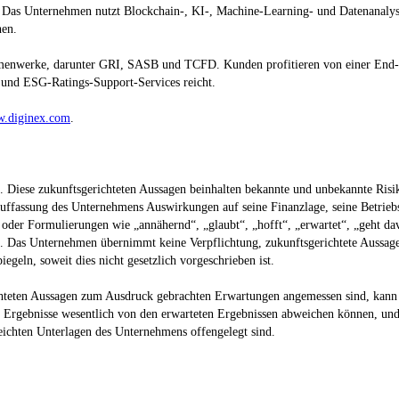
. Das Unternehmen nutzt Blockchain-, KI-, Machine-Learning- und Datenanalyse
hen.
hmenwerke, darunter GRI, SASB und TCFD. Kunden profitieren von einer End-t
 und ESG-Ratings-Support-Services reicht.
.diginex.com
.
n. Diese zukunftsgerichteten Aussagen beinhalten bekannte und unbekannte Ris
uffassung des Unternehmens Auswirkungen auf seine Finanzlage, seine Betriebs
der Formulierungen wie „annähernd“, „glaubt“, „hofft“, „erwartet“, „geht davon
n. Das Unternehmen übernimmt keine Verpflichtung, zukunftsgerichtete Aussagen
eln, soweit dies nicht gesetzlich vorgeschrieben ist.
hteten Aussagen zum Ausdruck gebrachten Erwartungen angemessen sind, kann es
 Ergebnisse wesentlich von den erwarteten Ergebnissen abweichen können, und f
eichten Unterlagen des Unternehmens offengelegt sind.