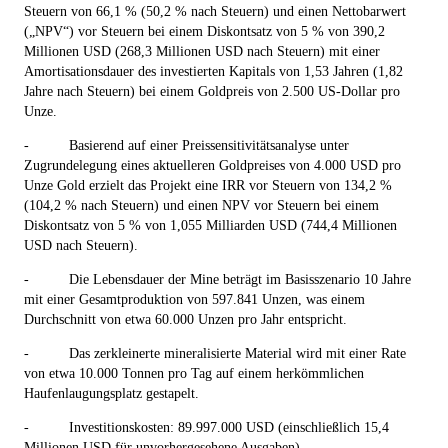
Steuern von 66,1 % (50,2 % nach Steuern) und einen Nettobarwert
(„NPV“) vor Steuern bei einem Diskontsatz von 5 % von 390,2
Millionen USD (268,3 Millionen USD nach Steuern) mit einer
Amortisationsdauer des investierten Kapitals von 1,53 Jahren (1,82
Jahre nach Steuern) bei einem Goldpreis von 2.500 US-Dollar pro
Unze.
-
Basierend auf einer Preissensitivitätsanalyse unter
Zugrundelegung eines aktuelleren Goldpreises von 4.000 USD pro
Unze Gold erzielt das Projekt eine IRR vor Steuern von 134,2 %
(104,2 % nach Steuern) und einen NPV vor Steuern bei einem
Diskontsatz von 5 % von 1,055 Milliarden USD (744,4 Millionen
USD nach Steuern).
-
Die Lebensdauer der Mine beträgt im Basisszenario 10 Jahre
mit einer Gesamtproduktion von 597.841 Unzen, was einem
Durchschnitt von etwa 60.000 Unzen pro Jahr entspricht.
-
Das zerkleinerte mineralisierte Material wird mit einer Rate
von etwa 10.000 Tonnen pro Tag auf einem herkömmlichen
Haufenlaugungsplatz gestapelt.
-
Investitionskosten: 89.997.000 USD (einschließlich 15,4
Millionen USD für unvorhergesehene Ausgaben).