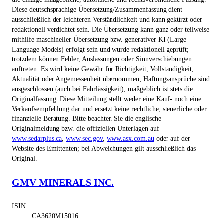
Diese deutschsprachige Übersetzung/Zusammenfassung dient
ausschließlich der leichteren Verständlichkeit und kann gekürzt oder
redaktionell verdichtet sein. Die Übersetzung kann ganz oder teilweise
mithilfe maschineller Übersetzung bzw. generativer KI (Large
Language Models) erfolgt sein und wurde redaktionell geprüft;
trotzdem können Fehler, Auslassungen oder Sinnverschiebungen
auftreten. Es wird keine Gewähr für Richtigkeit, Vollständigkeit,
Aktualität oder Angemessenheit übernommen; Haftungsansprüche sind
ausgeschlossen (auch bei Fahrlässigkeit), maßgeblich ist stets die
Originalfassung. Diese Mitteilung stellt weder eine Kauf- noch eine
Verkaufsempfehlung dar und ersetzt keine rechtliche, steuerliche oder
finanzielle Beratung. Bitte beachten Sie die englische
Originalmeldung bzw. die offiziellen Unterlagen auf
www.sedarplus.ca
,
www.sec.gov
,
www.asx.com.au
oder auf der
Website des Emittenten; bei Abweichungen gilt ausschließlich das
Original.
GMV MINERALS INC.
ISIN
CA3620M15016