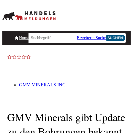
Homepage
Handelsmeldungen
Ad-Hoc-Meldungen
Erweiterte Suche
Unternehmensind
SUCHEN
AD-HOC
GMV MINERALS INC.
GMV Minerals gibt Update
zu den Bohrungen bekannt