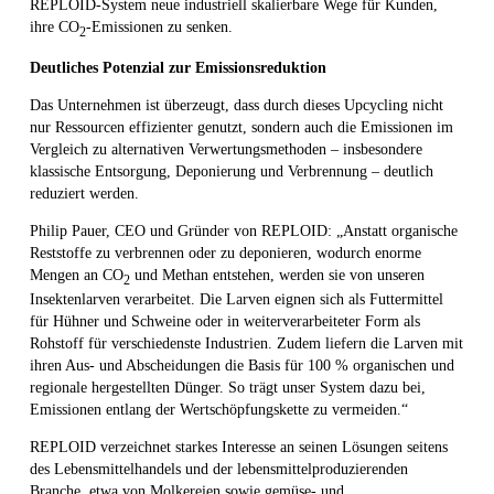
REPLOID-System neue industriell skalierbare Wege für Kunden,
ihre CO
-Emissionen zu senken.
2
Deutliches Potenzial zur Emissionsreduktion
Das Unternehmen ist überzeugt, dass durch dieses Upcycling nicht
nur Ressourcen effizienter genutzt, sondern auch die Emissionen im
Vergleich zu alternativen Verwertungsmethoden – insbesondere
klassische Entsorgung, Deponierung und Verbrennung – deutlich
reduziert werden.
Philip Pauer, CEO und Gründer von REPLOID: „Anstatt organische
Reststoffe zu verbrennen oder zu deponieren, wodurch enorme
Mengen an CO
und Methan entstehen, werden sie von unseren
2
Insektenlarven verarbeitet. Die Larven eignen sich als Futtermittel
für Hühner und Schweine oder in weiterverarbeiteter Form als
Rohstoff für verschiedenste Industrien. Zudem liefern die Larven mit
ihren Aus- und Abscheidungen die Basis für 100 % organischen und
regionale hergestellten Dünger. So trägt unser System dazu bei,
Emissionen entlang der Wertschöpfungskette zu vermeiden.“
REPLOID verzeichnet starkes Interesse an seinen Lösungen seitens
des Lebensmittelhandels und der lebensmittelproduzierenden
Branche, etwa von Molkereien sowie gemüse- und