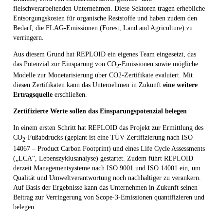
fleischverarbeitenden Unternehmen. Diese Sektoren tragen erhebliche
Entsorgungskosten für organische Reststoffe und haben zudem den
Bedarf, die FLAG-Emissionen (Forest, Land and Agriculture) zu
verringern.
Aus diesem Grund hat REPLOID ein eigenes Team eingesetzt, das
das Potenzial zur Einsparung von CO
-Emissionen sowie mögliche
2
Modelle zur Monetarisierung über CO2-Zertifikate evaluiert. Mit
diesen Zertifikaten kann das Unternehmen in Zukunft
eine weitere
Ertragsquelle
erschließen.
Zertifizierte Werte sollen das Einsparungspotenzial belegen
In einem ersten Schritt hat REPLOID das Projekt zur Ermittlung des
CO
-Fußabdrucks (geplant ist eine TÜV-Zertifizierung nach ISO
2
14067 – Product Carbon Footprint) und eines Life Cycle Assessments
(„LCA“, Lebenszyklusanalyse) gestartet. Zudem führt REPLOID
derzeit Managementsysteme nach ISO 9001 und ISO 14001 ein, um
Qualität und Umweltverantwortung noch nachhaltiger zu verankern.
Auf Basis der Ergebnisse kann das Unternehmen in Zukunft seinen
Beitrag zur Verringerung von Scope-3-Emissionen quantifizieren und
belegen.