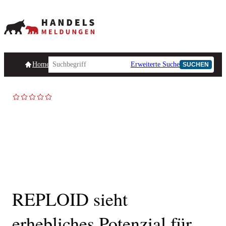
Homepage
Handelsmeldungen
Ad-Hoc-Meldungen
Erweiterte Suche
Unternehmensind
SUCHEN
REPLOID sieht
erhebliches Potenzial für